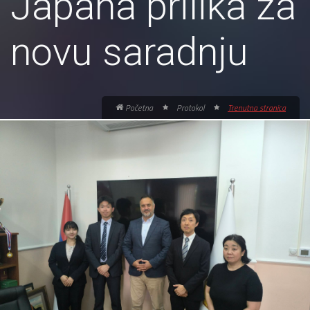
Japana prilika za
novu saradnju
Početna
Protokol
Trenutna stranica