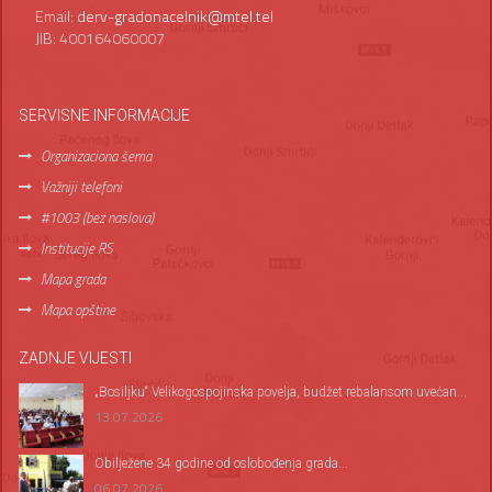
Email:
derv-gradonacelnik@mtel.tel
JIB: 400164060007
SERVISNE INFORMACIJE
Organizaciona šema
Važniji telefoni
#1003 (bez naslova)
Institucije RS
Mapa grada
Mapa opštine
ZADNJE VIJESTI
„Bosiljku“ Velikogospojinska povelja, budžet rebalansom uvećan...
13.07.2026
Оbilježene 34 godine od oslobođenja grada...
06.07.2026