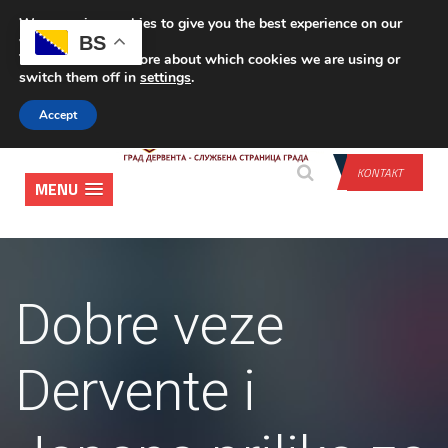
We are using cookies to give you the best experience on our
PRIJAVA
BS
website.
You can find out more about which cookies we are using or
switch them off in
settings
.
Accept
KONTAKT
MENU
Dobre veze
Dervente i