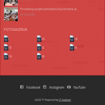
Privrednog savjeta razmatrano ključne teme za...
30.06.2026
FOTOGALERIJA
10
10
10
10
10
10
10
10
Facebook
Instagram
YouTube
2020 © Powered by
IT Systems