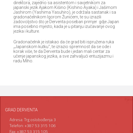
direktora, zajedno sa asistentom i savjetnikom za
japanski jezik Ajakom Kišino (Kishino Ayaka) i Jašimom
Jashirom (Yashima Yasuhiro), je održala sastanak i sa
gradonačelnikom Igorom Žunićem, te su izrazili
zadovoljstvo što je Derventa poseban primjer gdje Japan
ima posebno mjesto, kada je u pitanju izučavanje ovog
jezika i kulture.
Gradonačelnik je istakao da će grad biti ispružena ruka
„Japanskom kutku“, te izrazio spremnost da se ode i
korak više, te da Derventa bude i jedan mali centar za
učenje japanskog jezika, a sve zahvaljući entuzijazmu i
radu Miho.
GRAD DERVENTA
Adresa: Trg oslobođenja 3
Telefon: +387 53 315 106
Fax: +387 53 315 105