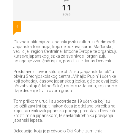
11
2026
4
Glavna institucija za japanski jezik i kulturu u Budimpešti,
Japanska fondacija, koja ne pokriva samo Mađarsku,
već i cijeli region Centralne i Istočne Evrope, te organizuju
kurseve japanskog jezika za sve nivoe i organizuju
polaganje zvaničnih ispita, posjetila je danas Derventu.
Predstavnici ove institucije obišli su „Japanski kutak“ u
okviru Srednjoškolskog centra „Mihajlo Pupin“ i učenike
koji pohađaju časove japanskog jezika, gdje se ovaj jezik
uči zahvaljujući Miho Đekić, rodom iz Japana, koja preko
dvije decenije živi u ovom gradu.
Tom prilikom uručili su potvrde za 19 učenika koji su
položili završni ispit, nakon čega je održana priredba na
kojoj su recitovali japansku poeziju, predstavili Derventu
kroz film na japanskom, te savladali tehniku pravljanja
japanski lepeza.
Delegacija, koju je predvodio Oki Kohei zamjenik