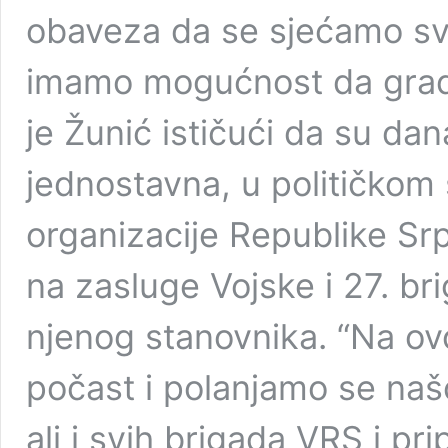
obaveza da se sjećamo svih
imamo mogućnost da gradi
je Žunić ističući da su da
jednostavna, u političkom
organizacije Rеpublike Sr
na zasluge Vojske i 27. br
njenog stanovnika. “Na o
počast i polanjamo se našo
ali i svih brigada VRS i pr