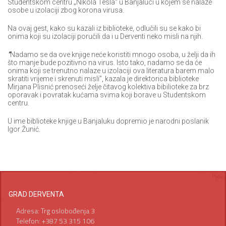
Studentskom centru „Nikola Tesla“ u Banjaluci u kojem se nalaze
osobe u izolaciji zbog korona virusa.
Na ovaj gest, kako su kazali iz biblioteke, odlučili su se kako bi
onima koji su izolaciji poručili da i u Derventi neko misli na njih.
“
Nadamo se da ove knjige neće koristiti mnogo osoba, u želji da ih
što manje bude pozitivno na virus. Isto tako, nadamo se da će
onima koji se trenutno nalaze u izolaciji ova literatura barem malo
skratiti vrijeme i skrenuti misli”, kazala je direktorica biblioteke
Mirjana Plisnić prenoseći želje čitavog kolektiva bibilioteke za brz
oporavak i povratak kućama svima koji borave u Studentskom
centru.
U ime biblioteke knjige u Banjaluku dopremio je narodni poslanik
Igor Žunić.
GRAD DERVENTA
Adresa: Trg oslobođenja 3
Telefon: +387 53 315 106