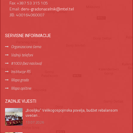
Fax: +387 53 315 105
Email:
derv-gradonacelnik@mtel.tel
JIB: 400164060007
SERVISNE INFORMACIJE
Organizaciona šema
Važniji telefoni
#1003 (bez naslova)
Institucije RS
Mapa grada
Mapa opštine
ZADNJE VIJESTI
„Bosiljku“ Velikogospojinska povelja, budžet rebalansom
uvećan...
13.07.2026