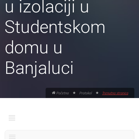
u izolaciji u
Studentskom
domu u
Banjaluci
Početna
Protokol
Trenutna stranica