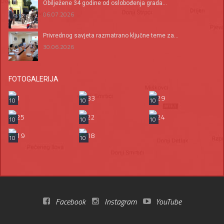
Оbilježene 34 godine od oslobođenja grada...
06.07.2026
Privrednog savjeta razmatrano ključne teme za...
30.06.2026
FOTOGALERIJA
10
10
10
10
10
10
10
10
Facebook
Instagram
YouTube