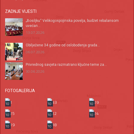
ZADNJE VIJESTI
„Bosiljku“ Velikogospojinska povelja, budžet rebalansom
uvećan...
13.07.2026
Оbilježene 34 godine od oslobođenja grada...
06.07.2026
Privrednog savjeta razmatrano ključne teme za...
30.06.2026
FOTOGALERIJA
10
10
10
10
10
10
10
10