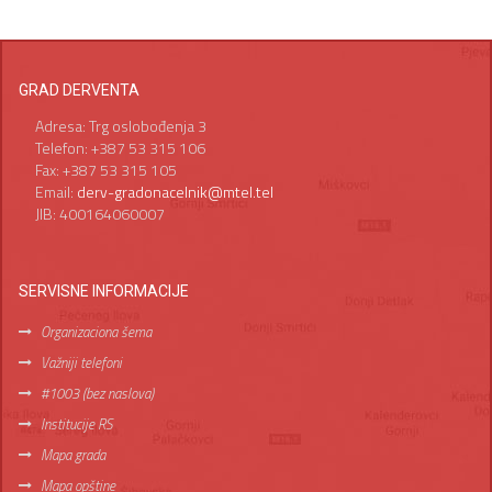
GRAD DERVENTA
Adresa: Trg oslobođenja 3
Telefon: +387 53 315 106
Fax: +387 53 315 105
Email:
derv-gradonacelnik@mtel.tel
JIB: 400164060007
SERVISNE INFORMACIJE
Organizaciona šema
Važniji telefoni
#1003 (bez naslova)
Institucije RS
Mapa grada
Mapa opštine