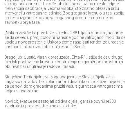
vatrogasne opreme. Takođe, objekat se nalazi na mjestu gdje je
frekvencija saobraćaja veoma visoka, što znatno otežava brzu
intervenciju vatrogasne jedinice. Zbog toga se krenulo u realizaciju
projekta izgradnje novog vatrogasnog doma i trenutno je pri
završetku prva faza.
„Nakon završetka prve faze, vrijedne 288 hiljada maraka , nadamo
se da će već u prvoj polovini naredne godine vatrogasci moći da se
usele u nove prostorije. Uskoro ćemo raspisati tender za uređenje
pristupnih ulica ovog objekta“,rekao je Simić.
Dragoljub Ćustić, vlasnik preduzeća „Ehta-R“ , ističe da će u drugoj
fazi biti postavljena krovna konstrukcija na garažnom prostoru,a
obuhvatiće i unutrašnje radove i fasadu.
Starješina Teritorijalne vatrogasne jedinice Slaven Pijetlović je
naglasio da radovi teku planiranom dinamikom te izrazio uvjerenje
da će novi dom građanima pružiti veću sigurnost,a vatrogascima
bolje uslove za rad.
Novi objekat će se sastojati od dva dijela , garaže površine300
kvadrata i upravnog dijela na dvije etaže.