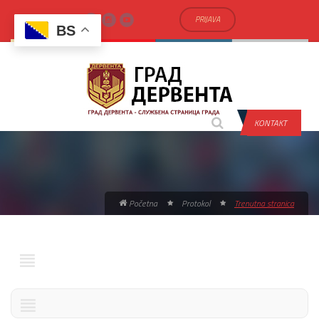
PRIJAVA
BS
KONTAKT
Početna
Protokol
Trenutna stranica