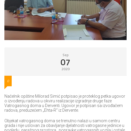
Sep
07
2020
0
Načelnik opštine Milorad Simić potpisao je proteklog petka ugovor
o izvođenju radova u okviru realizacije izgradnje druge faze
Vatrogasnog doma u Derventi. Ugovor je potpisan sa izvođačem
radova, preduzećem „Ehta-R“ iz Dervente.
Objekat vatrogasnog doma se trenutno nalazi u samom centru
grada i nije uslovan za obavljanje djelatnosti vatrogasne jedinice u
pogledu garažnog prostora , popravke vatrogasnih vozila i ostale