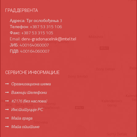
ГРАД ДЕРВЕНТА
Адреса: Трг ослобођења 3
Телефон: +387 53 315 106
Факс: +387 53 315 105
Email:
derv-gradonacelnik@mtel.tel
ЈИБ: 400164060007
ПДВ: 400164060007
СЕРВИСНЕ ИНФОРМАЦИЈЕ
Организациона шема
Важнији телефони
#2176 (без наслова)
Институције РС
Мапа града
Мапа општине