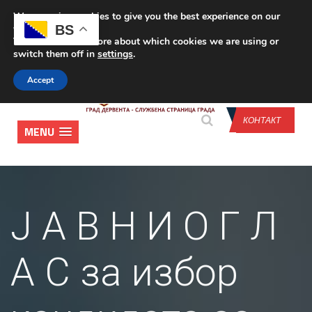
We are using cookies to give you the best experience on our
CONTACT US
BS
website.
You can find out more about which cookies we are using or
switch them off in
settings
.
Accept
КОНТАКТ
MENU
Ј А В Н И О Г Л
А С за избор