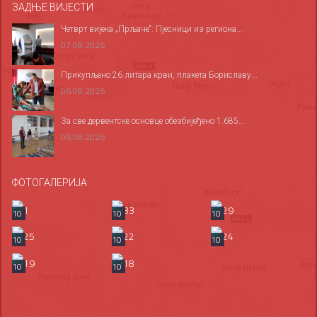
ЗАДЊЕ ВИЈЕСТИ
Четврт вијека „Прљаче“: Пјесници из региона...
07.08.2026
Прикупљено 26 литара крви, плакета Бориславу...
06.08.2026
За све дервентске основце обезбијеђено 1.685...
06.08.2026
ФОТОГАЛЕРИЈА
10
10
10
10
10
10
10
10