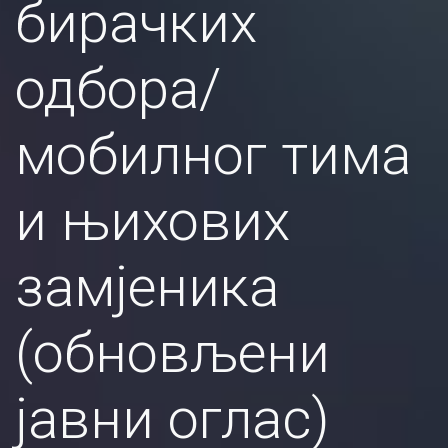
бирачких
одбора/
мобилног тима
и њихових
замјеника
(обновљени
јавни оглас)