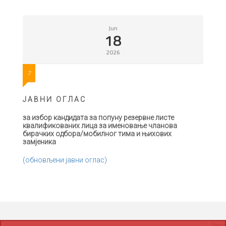
Jun
18
2026
7
Ј А В Н И
О Г Л А С
за избор кандидата за попуну резервне листе
квалификованих
лица
за именовање чланова
бирачких одбора/мобилног тима
и њихових
замјеника
(обновљени јавни оглас)