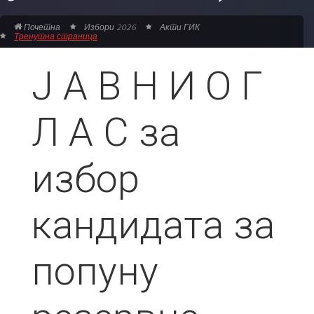
Почетна
Избори 2026
Акти ГИК
Тренутна страница
Ј А В Н И О Г
Л А С за
избор
кандидата за
попуну