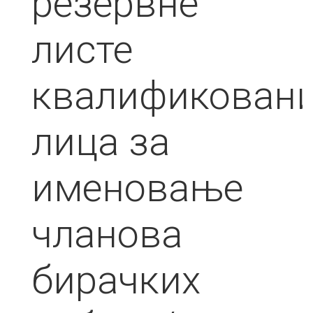
резервне
листе
квалификован
лица за
именовање
чланова
бирачких