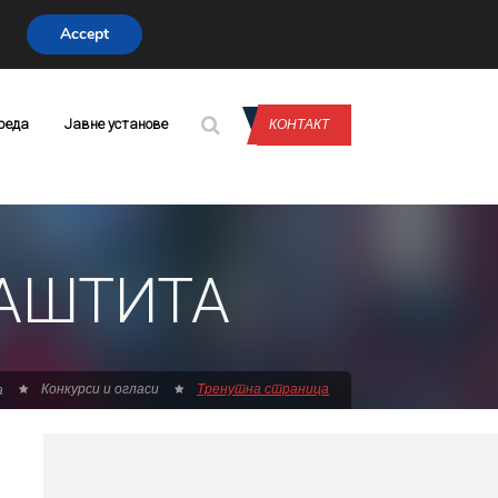
Accept
CONTACT US
реда
Јавне установе
КОНТАКТ
ЗАШТИТА
Конкурси и огласи
Тренутна страница
а