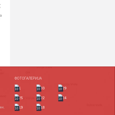
,
o
a
у
ФОТОГАЛЕРИЈА
10
10
10
10
10
10
ви,
10
10