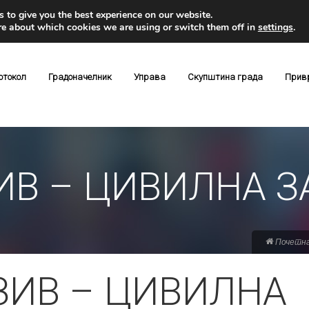
 to give you the best experience on our website.
re about which cookies we are using or switch them off in
settings
.
отокол
Градоначелник
Управа
Скупштина града
Прив
ИВ – ЦИВИЛНА 
Почетн
ЗИВ – ЦИВИЛНА