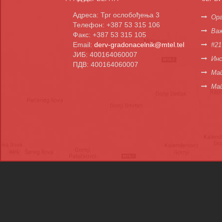
Адреса: Трг ослобођења 3
Орг
Телефон: +387 53 315 106
Важ
Факс: +387 53 315 105
Email:
derv-gradonacelnik@mtel.tel
#21
ЈИБ: 400164060007
Инс
ПДВ: 400164060007
Мап
Ма