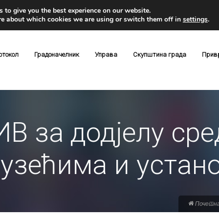
 to give you the best experience on our website.
re about which cookies we are using or switch them off in
settings
.
отокол
Градоначелник
Управа
Скупштина града
Прив
В за додјелу сре
дузећима и устан
Почетн