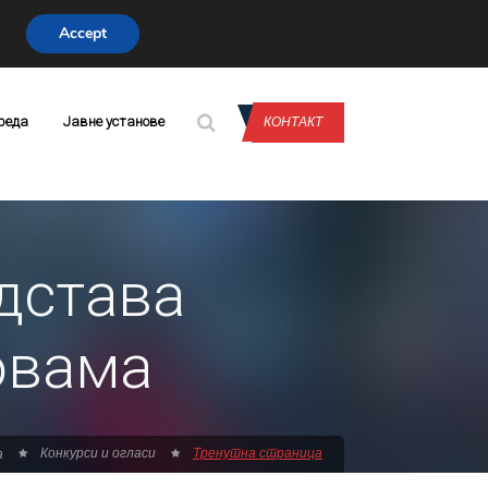
Accept
CONTACT US
реда
Јавне установе
КОНТАКТ
дстава
овама
Конкурси и огласи
Тренутна страница
а