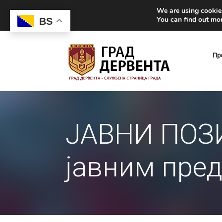
We are using cookies
You can find out mo
BS
Пр
ЈАВНИ ПОЗИ
јавним пре