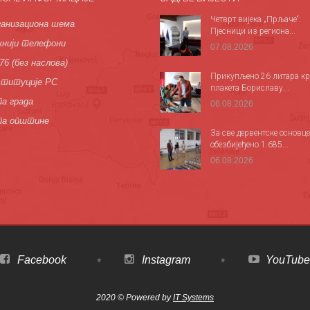
Четврт вијека „Прљаче“:
анизациона шема
Пјесници из региона...
нији телефони
07.08.2026
76 (без наслова)
Прикупљено 26 литара кр
титуције РС
плакета Бориславу...
а града
06.08.2026
па општине
За све дервентске основце
обезбијеђено 1.685...
06.08.2026
Facebook
Instagram
YouTube
2020 © Powered by
IT Systems