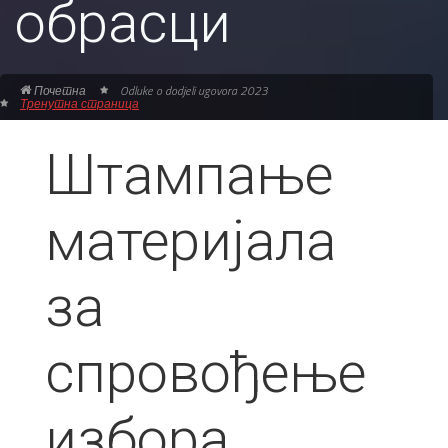
обрасци
Почетна
Odluke o dodjeli ugovora 2023
Тренутна страница
Штампање
материјала
за
спровођење
избора