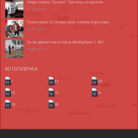
Четврт вијека „Прљаче“: Пјесници из региона...
07.08.2026
Прикупљено 26 литара крви, плакета Бориславу...
06.08.2026
За све дервентске основце обезбијеђено 1.685...
06.08.2026
ФОТОГАЛЕРИЈА
10
10
10
10
10
10
10
10