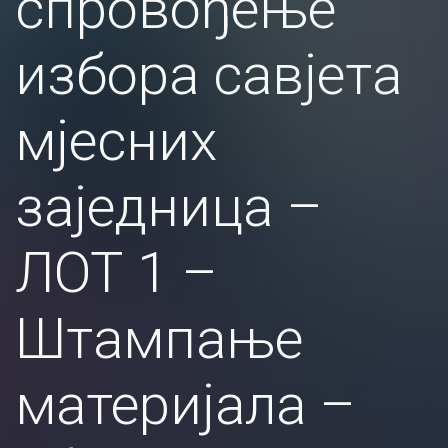
спровођење
избора савјета
мјесних
заједница –
ЛОТ 1 –
Штампање
материјала –