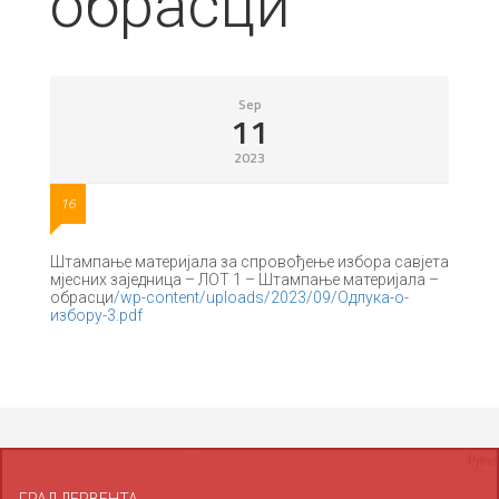
обрасци
Sep
11
2023
16
Штампање материјала за спровођење избора савјета
мјесних заједница – ЛОТ 1 – Штампање материјала –
обрасци
/wp-content/uploads/2023/09/Одлука-о-
избору-3.pdf