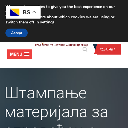
We are using cookies to give you the best experience on our
CONTACT US
BS
website.
You can find out more about which cookies we are using or
switch them off in
settings
.
Accept
КОНТАКТ
MENU
Штампање
материјала за