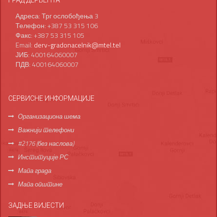
ГРАД ДЕРВЕНТА
Адреса: Трг ослобођења 3
Телефон: +387 53 315 106
Факс: +387 53 315 105
Email:
derv-gradonacelnik@mtel.tel
ЈИБ: 400164060007
ПДВ: 400164060007
СЕРВИСНЕ ИНФОРМАЦИЈЕ
Организациона шема
Важнији телефони
#2176 (без наслова)
Институције РС
Мапа града
Мапа општине
ЗАДЊЕ ВИЈЕСТИ