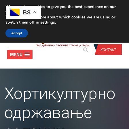
We are using cookies to give you the best experience on our
CONTACT US
BS
website.
You can find out more about which cookies we are using or
switch them off in
settings
.
Accept
КОНТАКТ
MENU
Хортикултурно
одржавање