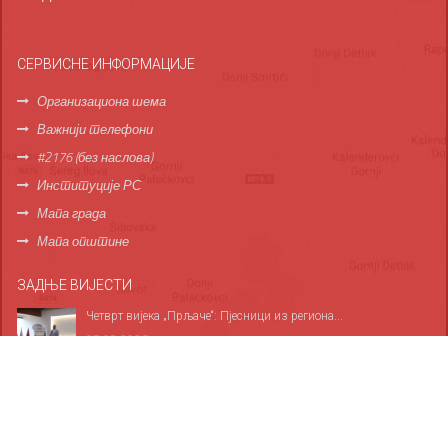
СЕРВИСНЕ ИНФОРМАЦИЈЕ
Организациона шема
Важнији телефони
#2176 (без наслова)
Институције РС
Мапа града
Мапа општине
ЗАДЊЕ ВИЈЕСТИ
Четврт вијека „Прљаче“: Пјесници из региона...
07.08.2026
Прикупљено 26 литара крви, плакета Бориславу...
06.08.2026
За све дервентске основце обезбијеђено 1.685...