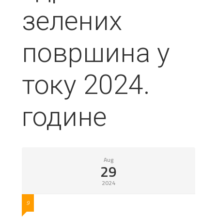
зелених
површина у
току 2024.
године
Aug
29
2024
9