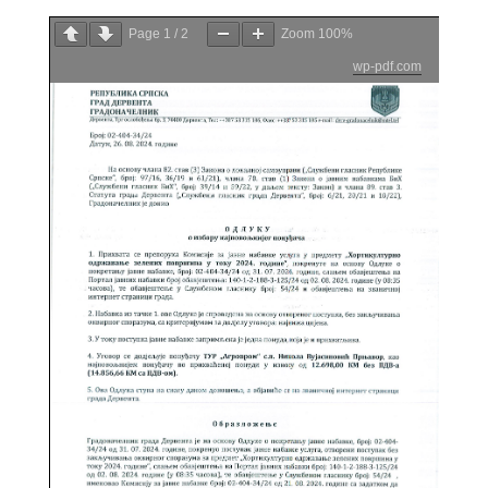
Page
1
/
2
Zoom
100%
wp-pdf.com