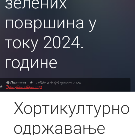
зелених
површина у
току 2024.
године
Почетна
Odluke o dodjeli ugovora 2024
Тренутна страница
Хортикултурно
одржавање