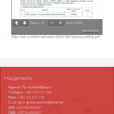
Page
1
/
2
Zoom
100%
wp-pdf.com
http://wp-content/uploads/2024/08/Одлука_избор.pdf
ГРАД ДЕРВЕНТА
Адреса: Трг ослобођења 3
Телефон: +387 53 315 106
Факс: +387 53 315 105
Email:
derv-gradonacelnik@mtel.tel
ЈИБ: 400164060007
ПДВ: 400164060007