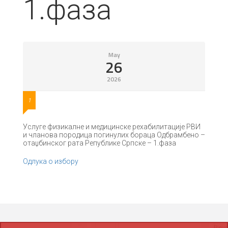
1.фаза
May
26
2026
1
Услуге физикалне и медицинске рехабилитације РВИ
и чланова породица погинулих бораца Одбрамбено –
отаџбинског рата Републике Српске – 1.фаза
Одлука о избору