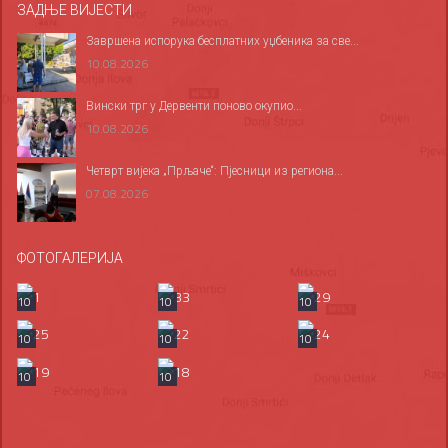
ЗАДЊЕ ВИЈЕСТИ
Завршена испорука бесплатних уџбеника за све...
10.08.2026
Вински трг у Дервенти поново окупио...
10.08.2026
Четврт вијека „Прљаче“: Пјесници из региона...
07.08.2026
ФОТОГАЛЕРИЈА
10
10
10
10
10
10
10
10