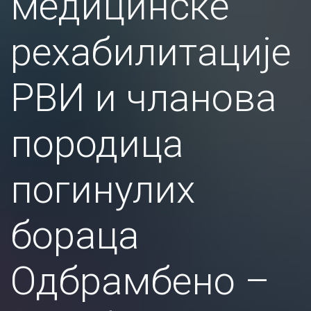
медицинске
рехабилитације
РВИ и чланова
породица
погинулих
бораца
Одбрамбено –