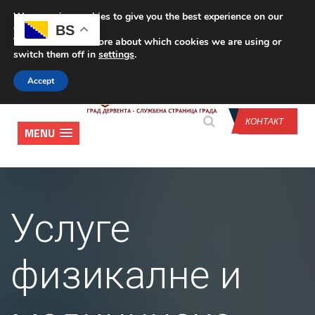
We are using cookies to give you the best experience on our
CONTACT US
BS
website.
You can find out more about which cookies we are using or
switch them off in
settings
.
Accept
КОНТАКТ
MENU
Услуге
физикалне и