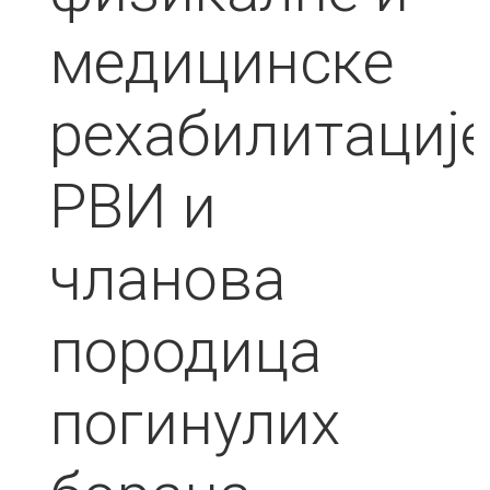
медицинске
рехабилитациј
РВИ и
чланова
породица
погинулих