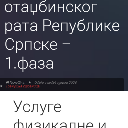
отаџбинског
рата Републике
Српске –
1.фаза
Почетна
Odluke o dodjeli ugovora 2026
Тренутна страница
Услуге
физикалне и