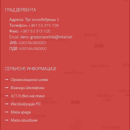
ГРАД ДЕРВЕНТА
Адреса: Трг ослобођења 3
Телефон: +387 53 315 106
Факс: +387 53 315 105
Email:
derv-gradonacelnik@mtel.tel
ЈИБ: 400164060007
ПДВ: 400164060007
СЕРВИСНЕ ИНФОРМАЦИЈЕ
Организациона шема
Важнији телефони
#2176 (без наслова)
Институције РС
Мапа града
Мапа општине