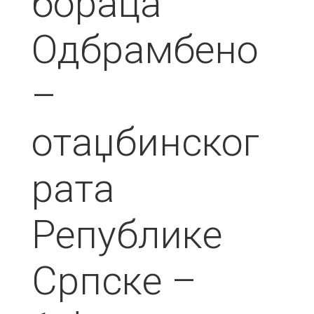
бораца
Одбрамбено
–
отаџбинског
рата
Републике
Српске –