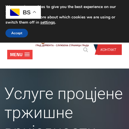
We are using cookies to give you the best experience on our
CONTACT US
BS
website.
You can find out more about which cookies we are using or
switch them off in
settings
.
Accept
КОНТАКТ
MENU
Услуге процјене
тржишне