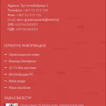
Адреса: Трг ослобођења 3
Телефон: +387 53 315 106
Факс: +387 53 315 105
Email:
derv-gradonacelnik@mtel.tel
ЈИБ: 400164060007
ПДВ: 400164060007
СЕРВИСНЕ ИНФОРМАЦИЈЕ
Организациона шема
Важнији телефони
#2176 (без наслова)
Институције РС
Мапа града
Мапа општине
ЗАДЊЕ ВИЈЕСТИ
Прикупљено 26 литара крви, плакета Бориславу...