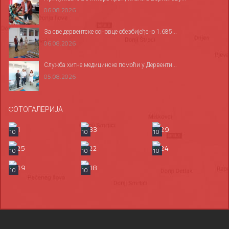
06.08.2026
За све дервентске основце обезбијеђено 1.685...
06.08.2026
Служба хитне медицинске помоћи у Дервенти...
05.08.2026
ФОТОГАЛЕРИЈА
10
10
10
10
10
10
10
10