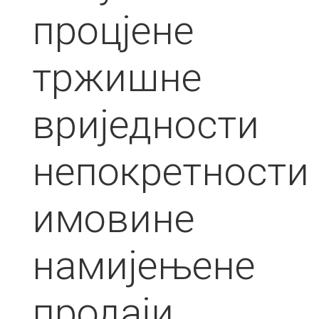
процјене
тржишне
вриједности
непокретности
имовине
намијењене
продаји