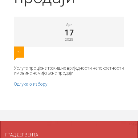
Apr
17
2025
12
Услуге процјене тржишне вриједности непокретности
имовине намијењене продаји
Одлука о избору
ГРАД ДЕРВЕНТА