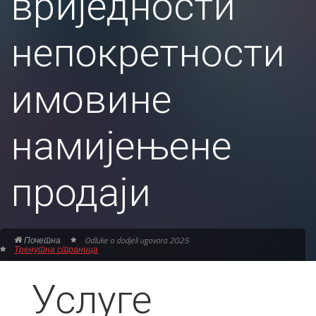
вриједности
непокретности
имовине
намијењене
продаји
Почетна
Odluke o dodjeli ugovora 2025
Тренутна страница
Услуге