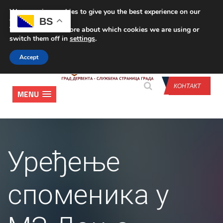
We are using cookies to give you the best experience on our
CONTACT US
BS
website.
You can find out more about which cookies we are using or
switch them off in
settings
.
Accept
КОНТАКТ
MENU
Уређење
споменика у