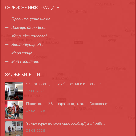
СЕРВИСНЕ ИНФОРМАЦИЈЕ
Организациона шема
Важнији телефони
#2176 (без наслова)
Институције РС
Мапа града
Мапа општине
ЗАДЊЕ ВИЈЕСТИ
Четврт вијека „Прљаче“: Пјесници из региона...
07.08.2026
Прикупљено 26 литара крви, плакета Бориславу...
06.08.2026
За све дервентске основце обезбијеђено 1.685...
06.08.2026