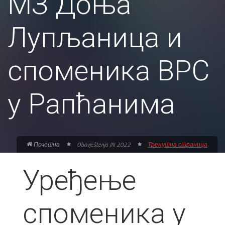
МЗ Доња
Лупљаница и
споменика ВРС
у Рапћанима
Почетна
Obavještenja JN 2022
Тренутна страница
Уређење
споменика у