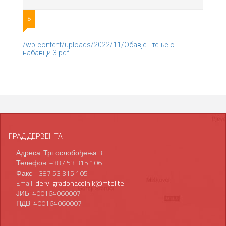
6
/wp-content/uploads/2022/11/Обавјештење-о-
набавци-3.pdf
ГРАД ДЕРВЕНТА
Адреса: Трг ослобођења 3
Телефон: +387 53 315 106
Факс: +387 53 315 105
Email:
derv-gradonacelnik@mtel.tel
ЈИБ: 400164060007
ПДВ: 400164060007