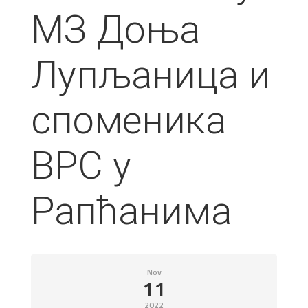
МЗ Доња
Лупљаница и
споменика
ВРС у
Рапћанима
Nov
11
2022