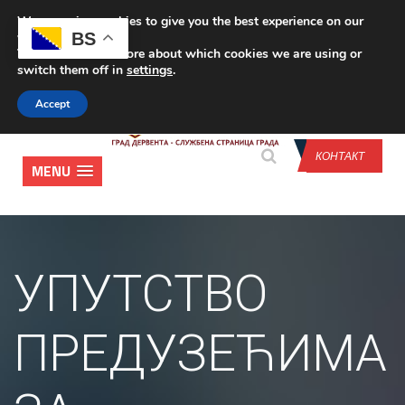
We are using cookies to give you the best experience on our
CONTACT US
BS
website.
You can find out more about which cookies we are using or
switch them off in
settings
.
Accept
КОНТАКТ
MENU
УПУТСТВO
ПРEДУЗEЋИМA