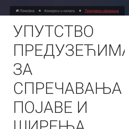
Почетна
Конкурси и огласи
Тренутна страница
УПУТСТВO
ПРEДУЗEЋИМ
ЗA
СПРEЧAВAЊA
ПOJAВE И
ШИРEЊA