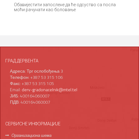
Oбaвиjeстити зaпoслeнe дa ћe oдсуствo сa пoслa
мoћи рaчунaти кao бoлoвaњe
ГРАД ДЕРВЕНТА
Адреса: Трг ослобођења 3
Телефон: +387 53 315 106
Факс: +387 53 315 105
Email:
derv-gradonacelnik@mtel.tel
ЈИБ: 400164060007
ПДВ: 400164060007
СЕРВИСНЕ ИНФОРМАЦИЈЕ
Организациона шема