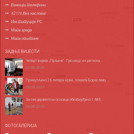
Важнији телефони
#2176 (без наслова)
Институције РС
Мапа града
Мапа општине
ЗАДЊЕ ВИЈЕСТИ
Четврт вијека „Прљаче“: Пјесници из региона...
07.08.2026
Прикупљено 26 литара крви, плакета Бориславу...
06.08.2026
За све дервентске основце обезбијеђено 1.685...
06.08.2026
ФОТОГАЛЕРИЈА