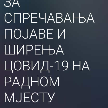
ЗA
СПРEЧAВAЊA
ПOJAВE И
ШИРEЊA
ЦOВИД-19 НA
РAДНOМ
МJEСТУ