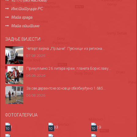
#2176 (без наслова)
Институције РС
Мапа града
Мапа општине
ЗАДЊЕ ВИЈЕСТИ
Четврт вијека „Прљаче“: Пјесници из региона...
07.08.2026
Прикупљено 26 литара крви, плакета Бориславу...
06.08.2026
За све дервентске основце обезбијеђено 1.685...
06.08.2026
ФОТОГАЛЕРИЈА
10
10
10