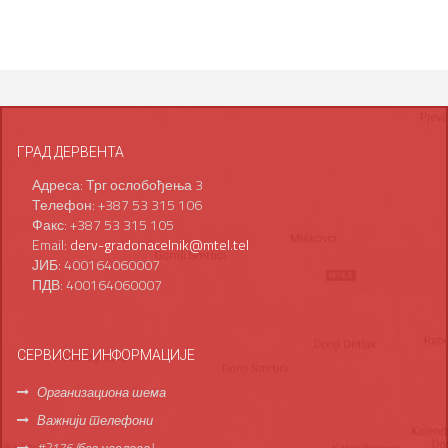
ГРАД ДЕРВЕНТА
Адреса: Трг ослобођења 3
Телефон: +387 53 315 106
Факс: +387 53 315 105
Email:
derv-gradonacelnik@mtel.tel
ЈИБ: 400164060007
ПДВ: 400164060007
СЕРВИСНЕ ИНФОРМАЦИЈЕ
Организациона шема
Важнији телефони