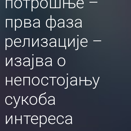
потрошње –
прва фаза
релизације –
изајва о
непостојању
сукоба
интереса