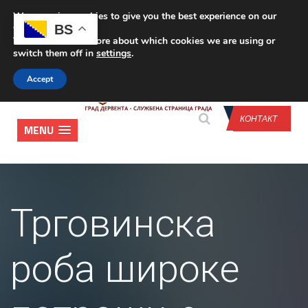
We are using cookies to give you the best experience on our
CONTACT US
BS
website.
You can find out more about which cookies we are using or
switch them off in
settings
.
Accept
КОНТАКТ
MENU
Трговинска
роба широке