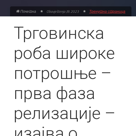
Почетна
Obavještenja JN 2023
Тренутна страница
Трговинска
роба широке
потрошње –
прва фаза
релизације –
изајва о