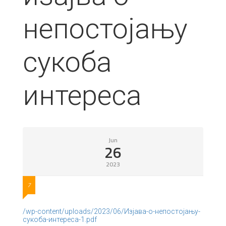
непостојању
сукоба
интереса
Jun
26
2023
7
/wp-content/uploads/2023/06/Изјава-о-непостојању-
сукоба-интереса-1.pdf