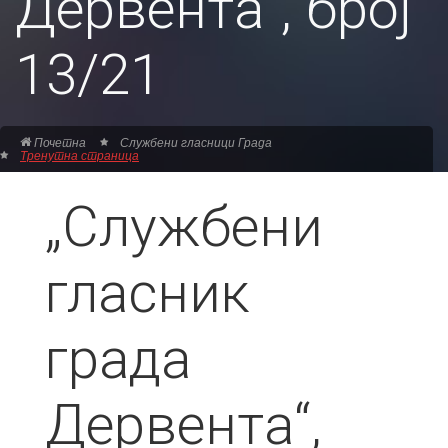
Дервента“, број
13/21
Почетна
Службени гласници Града
Тренутна страница
„Службени
гласник
града
Дервента“,