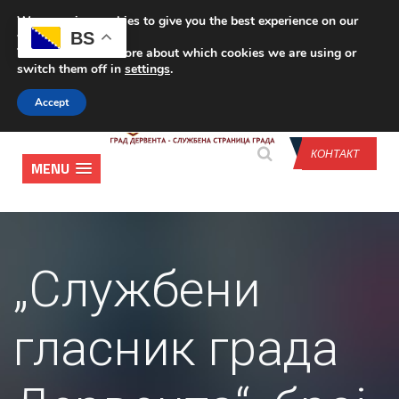
We are using cookies to give you the best experience on our
CONTACT US
BS
website.
You can find out more about which cookies we are using or
switch them off in
settings
.
Accept
КОНТАКТ
MENU
„Службени
гласник града