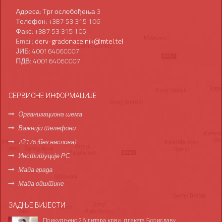
Адреса: Трг ослобођења 3
Телефон: +387 53 315 106
Факс: +387 53 315 105
Email:
derv-gradonacelnik@mtel.tel
ЈИБ: 400164060007
ПДВ: 400164060007
СЕРВИСНЕ ИНФОРМАЦИЈЕ
Организациона шема
Важнији телефони
#2176 (без наслова)
Институције РС
Мапа града
Мапа општине
ЗАДЊЕ ВИЈЕСТИ
Прикупљено 26 литара крви, плакета Бориславу...