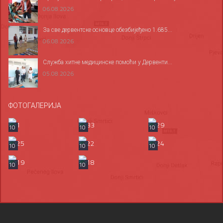
06.08.2026
За све дервентске основце обезбијеђено 1.685...
06.08.2026
Служба хитне медицинске помоћи у Дервенти...
05.08.2026
ФОТОГАЛЕРИЈА
10
10
10
10
10
10
10
10