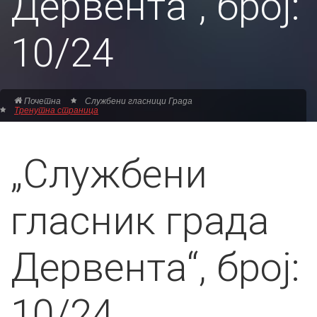
Дервента“, број:
10/24
Почетна
Службени гласници Града
Тренутна страница
„Службени
гласник града
Дервента“, број:
10/24