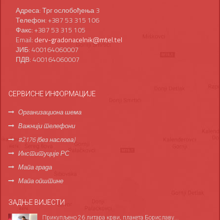
Адреса: Трг ослобођења 3
Телефон: +387 53 315 106
Факс: +387 53 315 105
Email:
derv-gradonacelnik@mtel.tel
ЈИБ: 400164060007
ПДВ: 400164060007
СЕРВИСНЕ ИНФОРМАЦИЈЕ
Организациона шема
Важнији телефони
#2176 (без наслова)
Институције РС
Мапа града
Мапа општине
ЗАДЊЕ ВИЈЕСТИ
Прикупљено 26 литара крви, плакета Бориславу...