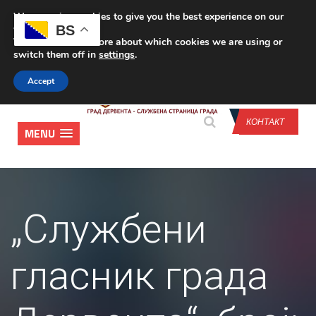
We are using cookies to give you the best experience on our
CONTACT US
BS
website.
You can find out more about which cookies we are using or
switch them off in
settings
.
Accept
КОНТАКТ
MENU
„Службени
гласник града