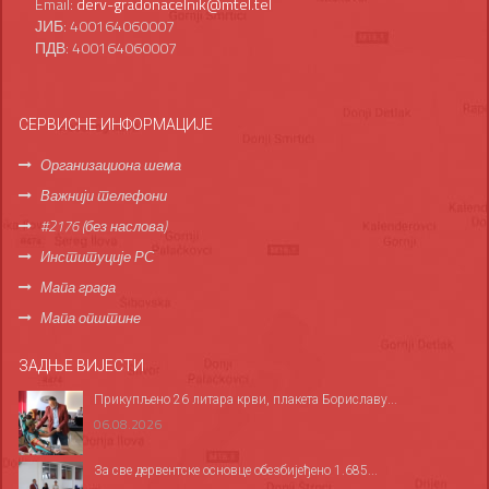
Email:
derv-gradonacelnik@mtel.tel
ЈИБ: 400164060007
ПДВ: 400164060007
СЕРВИСНЕ ИНФОРМАЦИЈЕ
Организациона шема
Важнији телефони
#2176 (без наслова)
Институције РС
Мапа града
Мапа општине
ЗАДЊЕ ВИЈЕСТИ
Прикупљено 26 литара крви, плакета Бориславу...
06.08.2026
За све дервентске основце обезбијеђено 1.685...