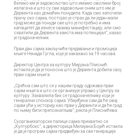
Велико ми је задовољство што имамо оволики број
излагача и што су сви задовољни оним што им је
Дервента као домаћин понудила. Када смо започели
причу око сајма, постојао је страх да ли један мали
град може да понуди све што је потребно и има
капацитет да изнесе овакву манифестацију, али смо
схватили да Дервента заиста има потенцијал“, казао
је градоначелник.
Први дан сајма закључиће предавање и промоција
књиге Ненада Гугла, које је заказано за 19 часова.
Директор Центра за културу Мирјана Плиснић
истакла је да је поносна што је Дервента добила свој
први сајам књига.
„Срећна сам што се у нашем граду одржава први
сајам књига и што се организује управо у Центру за
културу. Захвалила бих се градоначелнику који је
генерални спонзор сајма. Убијеђена сам да ће овај
сајам ући у историју као први у Дервенти и да ће град
по њему бити препознатљив“, рекла је Плиснићева.
Суорганизаторске палице сајма прихватио се
„Културбокс“, а директорица Милијана Бојић истакла
је да је програм сајма предвиђен за све генерације.