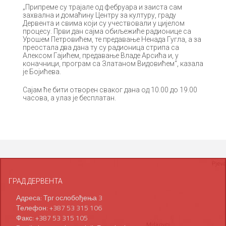
„Припреме су трајале од фебруара и заиста сам
захвална и домаћину Центру за културу, граду
Дервента и свима који су учествовали у цијелом
процесу. Први дан сајма обиљежиће радионице са
Урошем Петровићем, те предавање Ненада Гугла, а за
преостала два дана ту су радионица стрипа са
Алексом Гајићем, предавање Владе Арсића и, у
коначници, програм са Златаном Видовићем“, казала
је Бојићева.
Сајам ће бити отворен сваког дана од 10.00 до 19.00
часова, а улаз је бесплатан.
ГРАД ДЕРВЕНТА
Адреса: Трг ослобођења 3
Телефон: +387 53 315 106
Факс: +387 53 315 105