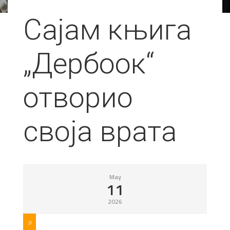
Сајам књига
„Дербоок“
отворио
своја врата
May
11
2026
9