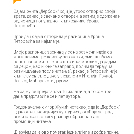
Сајам књига „Дербоок“ који је јутрос отворио своја
врата, данас је свечано отворен, а затим је одржана и
радионица популарног књижевника Уроша
Петровића.
Први дан сајма отворила је радионица Уроша
Петровића за најмлађе.
„Моје радионице заснивају се на размени идеја са
малишанима, решавању загонетки, смишљаћемо
нове планове и то је оно што иначе волим да радим
са децом, као и књиге заправо, волим да терају на
размишљање после читања“, рекао је Петровић чије
књиге су свјетло дана угледале и у Италији, Грчкој,
Чешкој, Мађарској и другим.
На сајму се представља 16 излагача, а током три
дана представиће се и пет аутора.
Градоначелник Игор Жунић истакао је да је „Дербоок“
један од најзначајнијих културних догађаја за град,
али и важан корак у развоју образовања и
промоцији читања.
„Вјерујем да је ово почетак једне лијепе и добре приче.