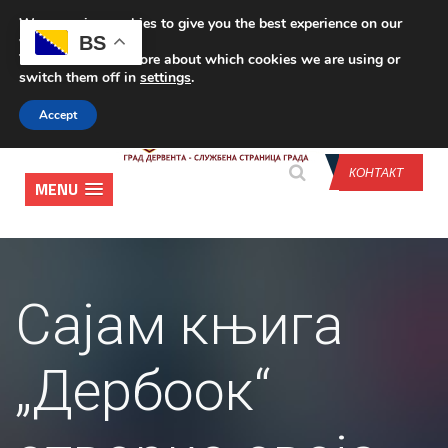
We are using cookies to give you the best experience on our
CONTACT US
BS
website.
You can find out more about which cookies we are using or
switch them off in
settings
.
Accept
КОНТАКТ
MENU
Сајам књига
„Дербоок“