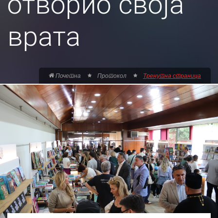
отворио своја
врата
Почетна
Протокол
Тренутна страница