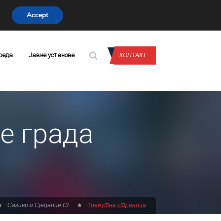
Accept
CONTACT US
реда
Јавне установе
КОНТАКТ
е града
Сазиви и Сједнице СГ
Тренутна страница