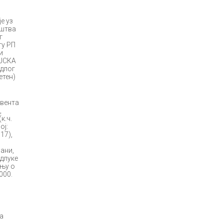
е уз
уштва
г
ту РП
и
ИЈСКА
едлог
етен)
рвента
,
к.ч.
ој:
17),
ани,
Одлуке
ењу о
000.
а