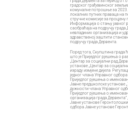
Града Дервента за период 01.0
градског грађевинског земљиш
комуналне потрошње за 2023. 
локалних путних праваца на по
стручне комисије за процјену 
Информација о стању јавног р
саобраћаја на подручју града 
невладиних организација и уд
здравственој заштити станов
подручју града Дервента.
Поред тога, Скупштина града ћ
што је Приједлог рјешења о р
„Центар за социјални рад Дер
установе „Центар за социјалн
израду измјене дијела Регула
једног члана Управног одбора
Приједлог рјешења о именов
Јавне предшколске установе 
дужности члана Управног одбо
Приједлог рјешења о именовањ
организација града Дервента“
Јавне установе Геронтолошки
одбора Јавне установе Герон