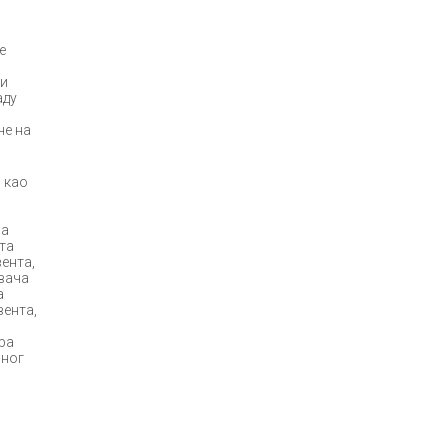
е
ти
аду
не на
, као
за
ата
ента,
ивача
а
вента,
ра
вног