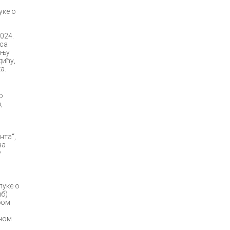
уке о
024.
 са
ању
дићу,
а.
о
,
нта“,
ва
у
луке о
иб)
бом
дном