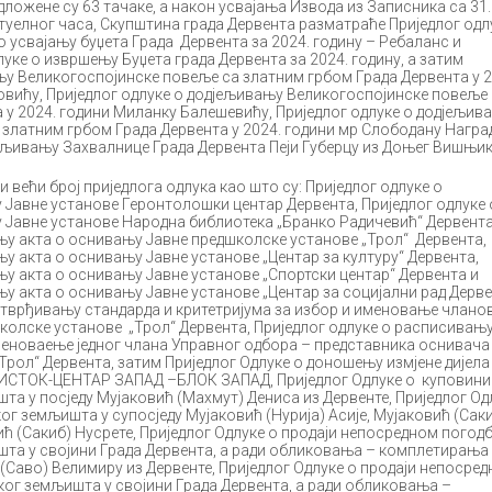
едложене су 63 тачаке, а након усвајања Извода из Записника са 31.
ктуелног часа, Скупштина града Дервента разматраће Приједлог одл
 усвајању буџета Града Дервента за 2024. годину – Ребаланс и
луке о извршењу Буџета града Дервента за 2024. годину, а затим
њу Великогоспојинске повеље са златним грбом Града Дервента у 2
овићу, Приједлог одлуке о додјељивању Великогоспојинске повеље
 у 2024. години Миланку Балешевићу, Приједлог одлуке о додјељив
златним грбом Града Дервента у 2024. години мр Слободану Награ
јељивању Захвалнице Града Дервента Пеји Губерцу из Доњег Вишњик
и већи број приједлога одлука као што су: Приједлог одлуке о
Јавне установе Геронтолошки центар Дервента, Приједлог одлуке 
 Јавне установе Народна библиотека „Бранко Радичевић“ Дервента
њу акта о оснивању Јавне предшколске установе „Трол“ Дервента,
њу акта о оснивању Јавне установе „Центар за културу“ Дервента,
њу акта о оснивању Јавне установе „Спортски центар“ Дервента и
њу акта о оснивању Јавне установе „Центар за социјални рад Дерве
 утврђивању стандарда и критетријума за избор и именовање члано
колске установе „Трол“ Дервента, Приједлог одлуке о расписивањ
меноваење једног члана Управног одбора – представника оснивача
Трол“ Дервента, затим Приједлог Одлуке о доношењу измјене дијела
 ИСТОК-ЦЕНТАР ЗАПАД –БЛОК ЗАПАД, Приједлог Одлуке о куповини
та у посједу Мујаковић (Махмут) Дениса из Дервенте, Приједлог Од
ог земљишта у супосједу Мујаковић (Нурија) Асије, Мујаковић (Сак
ић (Сакиб) Нусрете, Приједлог Одлуке о продаји непосредном погод
шта у својини Града Дервента, а ради обликовања – комплетирања
(Саво) Велимиру из Дервенте, Приједлог Одлуке о продаји непосре
ог земљишта у својини Града Дервента, а ради обликовања –