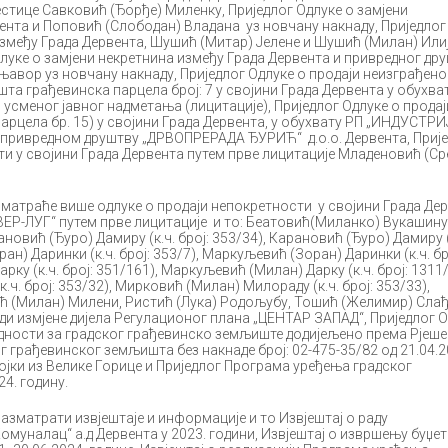
тице Савковић (Ђорђе) Миленку, Приједлог Одлуке о замјени
ента и Поповић (Слободан) Владана уз новчану накнаду, Приједлог
између Града Дервента, Шушић (Митар) Јелене и Шушић (Милан) Илиј
длуке о замјени некретнина између Града Дервента и привредног др
авор уз новчану накнаду, Приједлог Одлуке о продаји неизграђено
та грађевинска парцела број: 7 у својини Града Дервента у обухва
сменог јавног надметања (лицитације), Приједлог Одлуке о продај
арцела бр. 15) у својини Града Дервента, у обухвату РП „ИНДУСТР
, привредном друштву „ДРВОПРЕРАДА ЂУРИЋ“ д.о.о. Дервента, Приј
ти у својини Града Дервента путем прве лицитације Младеновић (Ср
матраће више одлуке о продаји непокретности у својини Града Де
ЕР-ЛУГ“ путем прве лицитације и то: Беатовић(Миланко) Вукашину
овић (Ђуро) Дамиру (к.ч. број: 353/34), Карановић (Ђуро) Дамиру (
ан) Даринки (к.ч. број: 353/7), Маркуљевић (Зоран) Даринки (к.ч. бр
ку (к.ч. број: 351/161), Маркуљевић (Милан) Дарку (к.ч. број: 1311/
ч. број: 353/32), Мирковић (Милан) Милораду (к.ч. број: 353/33),
ћ (Милан) Милени, Ристић (Лука) Родољубу, Тошић (Желимир) Слађ
ади измјене дијела Регулационог плана „ЦЕНТАР ЗАПАД“, Приједлог 
дности за градског грађевинско земљиште додијељено према Рјеш
 грађевинског земљишта без накнаде број: 02-475-35/82 од 21.04.2
ојки из Велике Горице и Приједлог Програма уређења градског
4. годину.
разматрати извјештаје и информације и то Извјештај о раду
муналац“ а.д Дервента у 2023. години, Извјештај о извршењу буџет