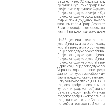
За Дневни ред 32. сједнице пр
сједнице Скупштине града и А
измјенама и допунама Одлуке о
Приједлог одлуке о измјени Од
Приједлог одлуке о додјељива
години прим. др Душку Панзал
златним грбом Града Дервента
Великогоспојинске повеље са 
као и Приједлог одлуке о дод
На 32. сједници разматраће се 
усклађивању акта о оснивању 
усклађивању акта о оснивању
Приједлог одлуке о усклађива
Приједлог одлуке о усклађива
Приједлог одлуке о усклађива
Приједлог одлуке о усклађива
Дервента, Приjедлог одлуке о
Управног одбора Јавне предш
Јавног конкурса за избор и и
Јавне предшколске установе „
Регулационог плана „ЦЕНТАР
градског грађевинског земљиш
куповини градског грађевинск
Заимa и Јуковић рођ. Мујаков
градског грађевинског земљи
грађевинске честице Бановић 
погодбом градског грађевинск