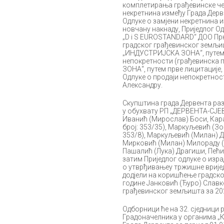
комплетирања грађевинске чес
некретнина између Града Дерв
Одлуке о замјени некретнина 
новчану накнаду, Приједлог О
„D i S EUROSTANDARD“ ДОО Прњ
градског грађевинског земљиш
„ИНДУСТРИЈСКА ЗОНА“, путем у
непокретности (грађевинска п
ЗОНА“, путем прве лицитације
Одлуке о продаји непокретнос
Александру.
Скупштина града Дервента раз
у обухвату РП „ДЕРВЕНТА-СЈЕВ
Иванић (Мирослав) Боси, Каран
број: 353/35), Маркуљевић (Зор
353/8), Маркуљевић (Милан) Дар
Мирковић (Милан) Милораду (к.
Пашалић (Лука) Драгиши, Пећи
затим Приједлог одлуке о изр
о утврђивањеу тржишне врије
додјели на коришћење градског
године Јанковић (Ђуро) Славк
грађевинског земљишта за 202
Одборници ће на 32. сједници 
Градоначелника у органима „Ко