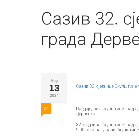
Сазив 32. с
града Дерв
Aug
13
Сазив 32. сједнице Скупштине 
2024
27
Предсједник Скупштине града Д
Дервента.
32. сједница Скупштине града Д
9,00 часова, у сали Скупштине