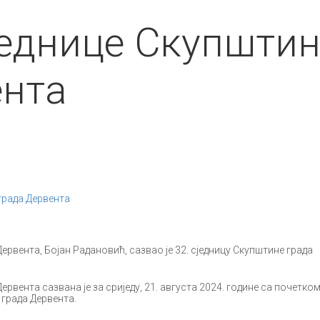
једнице Скупшти
ента
града Дервента
ервента, Бојан Радановић, сазвао је 32. сједницу Скупштине града
ервента сазвана је за сриједу, 21. августа 2024. године са почетком
 града Дервента.