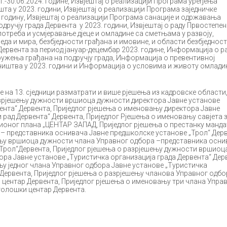
1.-30.06.2024. године, Извјештај о реализацији Програма уређења
та у 2023. години, Извјештај о реализацији Програма заједничке
годину, Извјештај о реализацији Програма санације и одржавања
дручју града Дервента у 2023. години, Извјештај о раду Првостепен
потреба и усмјеравање дјеце и омладине са сметњама у развоју,
еда и мира, безбједности грађана и имовине, и области безбједнос
Дервента за период јануар-децембар 2023. године, Информација о р
ружења грађана на подручју града, Информација о превентивној
ништва у 2023. години и Информација о условима и животу омлади
е на 13. сједници разматрати и више рјешења из кадровске области
азрјешењу дужности вршиоца дужности директора Јавне установе
вента“ Дервента, Приједлог рјешења о именовању директора Јавне
и рад Дервента“ Дервента, Приједлог Рјешења о именовању савјета 
ционог плана „ЦЕНТАР ЗАПАД, Приједлог рјешења о престанку манд
 – представника оснивача Јавне предшколске установе „Трол“ Дерв
ању вршиоца дужности члана Управног одбора –представника осн
„Трол“Дервента, Приједлог рјешења о разрјешењу дужности вршиоц
ра Јавне установе „Туристичка организација града Дервента“ Дер
у једног члана Управног одбора Јавне установе „Туристичка
 Дервента, Приједлог рјешења о разрјешењу чланова Управног одбо
 центар Дервента, Приједлог рјешења о именовању три члана Упра
толошки центар Дервента.