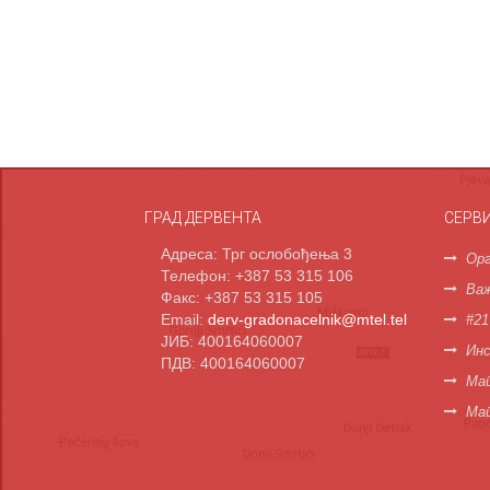
ГРАД ДЕРВЕНТА
СЕРВ
Адреса: Трг ослобођења 3
Орг
Телефон: +387 53 315 106
Важ
Факс: +387 53 315 105
Email:
derv-gradonacelnik@mtel.tel
#21
ЈИБ: 400164060007
Инс
ПДВ: 400164060007
Мап
Ма