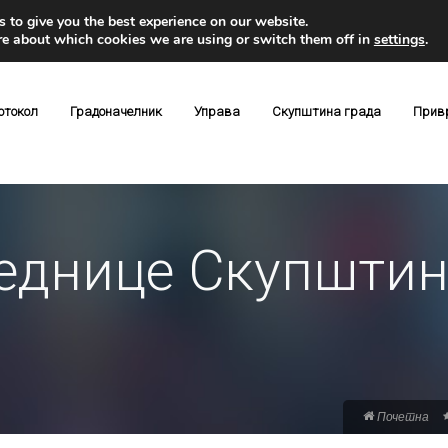
 to give you the best experience on our website.
re about which cookies we are using or switch them off in
settings
.
отокол
Градоначелник
Управа
Скупштина града
Прив
једнице Скупштин
Почетна