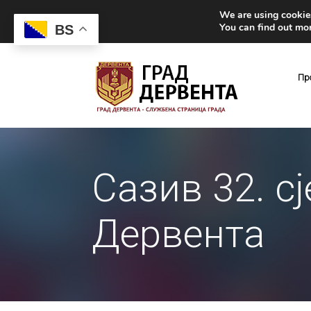
We are using cookies
You can find out mo
BS
Пр
Сазив 32. с
Дервента