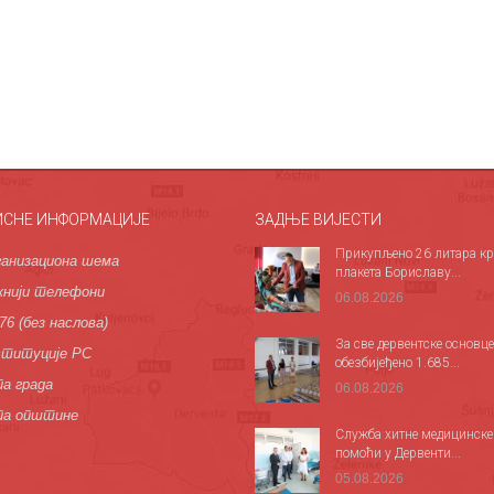
ИСНЕ ИНФОРМАЦИЈЕ
ЗАДЊЕ ВИЈЕСТИ
Прикупљено 26 литара кр
анизациона шема
плакета Бориславу...
нији телефони
06.08.2026
76 (без наслова)
За све дервентске основце
титуције РС
обезбијеђено 1.685...
а града
06.08.2026
па општине
Служба хитне медицинске
помоћи у Дервенти...
05.08.2026