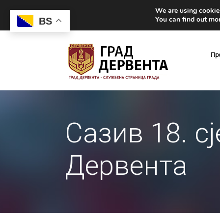
We are using cookies
You can find out mo
BS
Пр
Сазив 18. с
Дервента