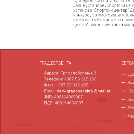
Од кадровских питања на 18. 
Јавне установе „Спортски цен
установе „Спортски центар“ Д
конкурсу за именовања у Јавн
именовању Комисије за примо
центар“ након престанка манд
ГРАД ДЕРВЕНТА
СЕРВ
Адреса: Трг ослобођења 3
Орг
Телефон: +387 53 315 106
Важ
Факс: +387 53 315 105
Email:
derv-gradonacelnik@mtel.tel
#21
ЈИБ: 400164060007
Инс
ПДВ: 400164060007
Мап
Ма