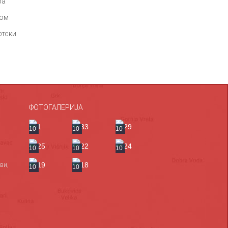
ра
ном
ртски
ФОТОГАЛЕРИЈА
10
10
10
10
10
10
ви,
10
10