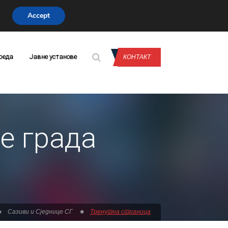
Accept
CONTACT US
реда
Јавне установе
КОНТАКТ
е града
Сазиви и Сједнице СГ
Тренутна страница