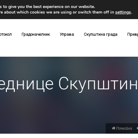
 to give you the best experience on our website.
re about which cookies we are using or switch them off in
settings
.
отокол
Градоначелник
Управа
Скупштина града
Прив
једнице Скупштин
Почетна