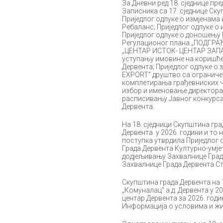
За Дневни ред 18. сједнице пр
Записника са 17. сједнице Ск
Приједлог одлуке о измјенама 
Ребаланс; Приједлог одлуке о 
Приједлог одлуке о доношењу 
Регулационог плана „ПОДГРАЂЕ
„ЦЕНТАР ИСТОК- ЦЕНТАР ЗАПАД“
уступању имовине на коришћ
Дервента; Приједлог одлуке о
EXPORT“ друштво са ограниче
комплетирања грађевниских че
избор и именовање директора 
расписивању Јавног конкурса
Дервента.
На 18. сједници Скупштина гр
Дервента у 2026. години и то 
поступка утврдила Приједлог
Града Дервента Културно-умје
додјељивању Захвалнице Града
Захвалнице Града Дервента Ст
Скупштина града Дервента на 
„Комуналац“ а.д. Дервента у 2
центар Дервента за 2026. годи
Информација о условима и жив