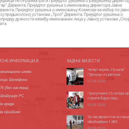
сједници ће се разматрати Приједлог рјешења о разрјешењу директо
тар“ Дервента; Приједлог рјешења о именовању директора Јавне
ервента; Приједлог рјешења о именовању Комисије за избор по јав
ој предшколској установи „Трол“ Дервента; Приједлог рјешења о
предају дужности између именованих лица у Јавној установи „Спо
ата.
ИСНЕ ИНФОРМАЦИЈЕ
ЗАДЊЕ ВИЈЕСТИ
Четврт вијека „Прљаче“:
анизациона шема
Пјесници из региона...
нији телефони
07.08.2026
76 (без наслова)
Прикупљено 26 литара кр
титуције РС
плакета Бориславу...
а града
06.08.2026
па општине
За све дервентске основце
обезбијеђено 1.685...
06.08.2026