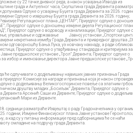
едложене су 22 тачке дневног реда, а након усвајања Извода из
упштине града и Актуелног часа, Скупштина града Дервента разматр
и допунама Одлуке о усвајању Буџета града Дервента за 2026. годин
измјени Одлуке о извршењу Буџета града Дервента за 2026. годину;
Ревизије Регулационог плана „ЦЕНТАР“; Приједлог одлуке о донош
“; Приједлог одлуке о доношењу измјене дијела Регулационог пла
; Приједлог одлуке о водоводу и канализацији; Приједлог одлуке 
ење, управљање и одржавање Јавној установи „Спортски цент
 замјени некретнина између Града Дервента и привредног друштва „
ном одговорношћу Бања Лука, уз новчану накнаду, а ради обликов
стица; Приједлог одлуке о утврђивању стандарда и критеријума за
Јавне предшколске установе „Трол“ Дервента; Приједлог одлуке о
 за избор и именовање директора Јавне предшколске установе „Тр
ада ће одлучивати о додјељивању највиших јавних признања Града
на приједлог Комисије за награде и признања која је након спроведе
 одлуке о додјељивању Великогоспојинске повеље са златним грбо
тничком друштву младих „Босиљак“ Дервента; Приједлог одлуке о
 Дервента Арсенић Саши из Дервенте; Приједлог одлуке о додјељи
јепановић Мари из Дервенте.
18. сједници разматраће Извјештај о раду Градоначелника у органи
025. години; Измјене Финансијског плана Јавне установе Геронтоло
ну, а кад су у питању информације пред одборницима ће се наћи
оту омладине на подручју града Дервента.