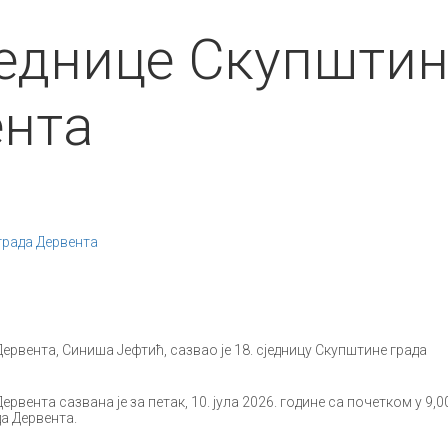
једнице Скупшти
ента
града Дервента
ервента, Синиша Јефтић, сазвао је 18. сједницу Скупштине града
ервента сазвана је за петак, 10. јула 2026. године са почетком у 9,0
а Дервента.