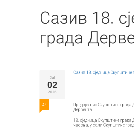
Сазив 18. с
града Дерв
Сазив 18. сједнице Скупштине 
Jul
02
2026
17
Предсједник Скупштине града Д
Дервента.
18. сједница Скупштине града Д
часова, у сали Скупштине град