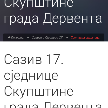
Скупштине
града Дервента
Почетна
Сазиви и Сједнице СГ
Тренутна страница
Сазив 17.
сједнице
Скупштине
града Дервента