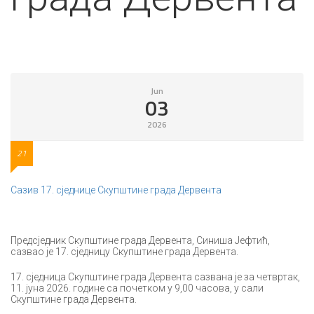
Jun
03
2026
21
Сазив 17. сједнице Скупштине града Дервента
Предсједник Скупштине града Дервента, Синиша Јефтић,
сазвао је 17. сједницу Скупштине града Дервента.
17. сједница Скупштине града Дервента сазвана је за четвртак,
11. јуна 2026. године са почетком у 9,00 часова, у сали
Скупштине града Дервента.