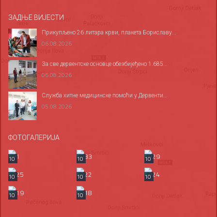
ЗАДЊЕ ВИЈЕСТИ
Прикупљено 26 литара крви, плакета Бориславу...
06.08.2026
За све дервентске основце обезбијеђено 1.685...
06.08.2026
Служба хитне медицинске помоћи у Дервенти...
05.08.2026
ФОТОГАЛЕРИЈА
10
10
10
10
10
10
10
10