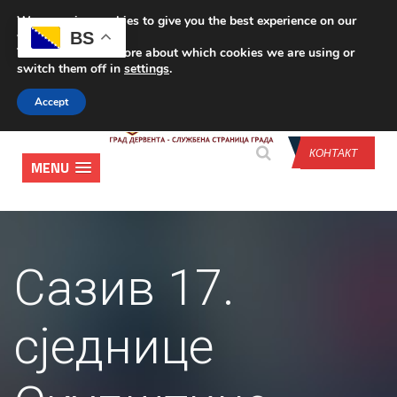
We are using cookies to give you the best experience on our
CONTACT US
BS
website.
You can find out more about which cookies we are using or
switch them off in
settings
.
Accept
КОНТАКТ
MENU
Сазив 17.
сједнице