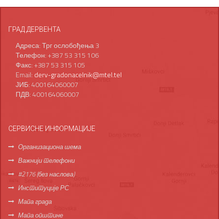
ГРАД ДЕРВЕНТА
Адреса: Трг ослобођења 3
Телефон: +387 53 315 106
Факс: +387 53 315 105
Email:
derv-gradonacelnik@mtel.tel
ЈИБ: 400164060007
ПДВ: 400164060007
СЕРВИСНЕ ИНФОРМАЦИЈЕ
Организациона шема
Важнији телефони
#2176 (без наслова)
Институције РС
Мапа града
Мапа општине