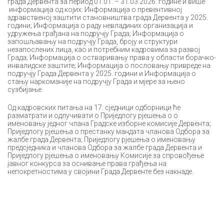
града Дервента за период 01.01. – 31.03.2026. године и више
информација од којих: Информација о превентивној
здравственој заштити становништва града Дервента у 2025.
години; Информација о раду невладиних организација и
удружења грађана на подручју Града; Информација о
запошљавању на подручју Града, броју и структури
незапослених лица, као и потребним кадровима за развој
Града; Информација о остваривању права у области борачко-
инвалидске заштите; Информација о пословању привреде на
подручју Града Дервента у 2025. години и Информација о
стању наркоманије на подручју Града и мјере за њено
сузбијање
Од кадровских питања на 17. сједници одборници ће
разматрати и одлучивати о Приједлогу рјешења о о
именовању једног члана Градске изборне комисије Дервента;
Приједлогу рјешења о престанку мандата чланова Одбора за
жалбе града Дервента; Приједлогу рјешења о именовању
предсједника и чланова Одбора за жалбе града Дервента и
Приједлогу рјешења о именовању Комисије за спровођење
јавног конкурса за оснивање права грађења на
непокретностима у својини Града Дервенте без накнаде.