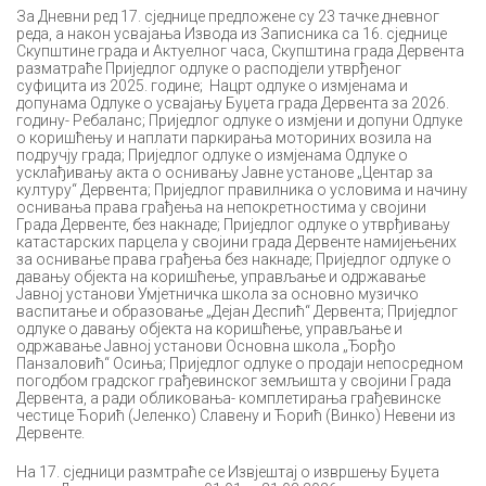
За Дневни ред 17. сједнице предложене су 23 тачке дневног
реда, а након усвајања Извода из Записника са 16. сједнице
Скупштине града и Актуелног часа, Скупштина града Дервента
разматраће Приједлог одлуке о расподјели утврђеног
суфицита из 2025. године; Нацрт одлуке о измјенама и
допунама Одлуке о усвајању Буџета града Дервента за 2026.
годину- Ребаланс; Приједлог одлуке о измјени и допуни Одлуке
о коришћењу и наплати паркирања моториних возила на
подручју града; Приједлог одлуке о измјенама Одлуке о
усклађивању акта о оснивању Јавне установе „Центар за
културу“ Дервента; Приједлог правилника о условима и начину
оснивања права грађења на непокретностима у својини
Града Дервенте, без накнаде; Приједлог одлуке о утврђивању
катастарских парцела у својини града Дервенте намијењених
за оснивање права грађења без накнаде; Приједлог одлуке о
давању објекта на коришћење, управљање и одржавање
Јавној установи Умјетничка школа за основно музичко
васпитање и образовање „Дејан Деспић“ Дервента; Приједлог
одлуке о давању објекта на коришћење, управљање и
одржавање Јавној установи Основна школа „Ђорђо
Панзаловић“ Осиња; Приједлог одлуке о продаји непосредном
погодбом градског грађевинског земљишта у својини Града
Дервента, а ради обликовања- комплетирања грађевинске
честице Ћорић (Јеленко) Славену и Ћорић (Винко) Невени из
Дервенте.
На 17. сједници размтраће се Извјештај о извршењу Буџета