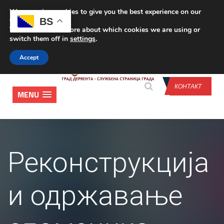
We are using cookies to give you the best experience on our
CONTACT US
BS
website.
You can find out more about which cookies we are using or
switch them off in
settings
.
Accept
КОНТАКТ
MENU
Реконструкција
и одржавање