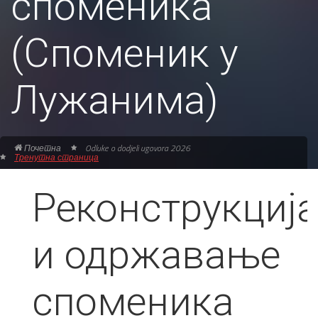
споменика
(Споменик у
Лужанима)
Почетна
Odluke o dodjeli ugovora 2026
Тренутна страница
Реконструкција
и одржавање
споменика