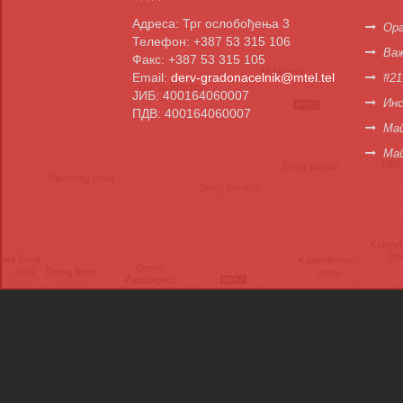
Адреса: Трг ослобођења 3
Орг
Телефон: +387 53 315 106
Важ
Факс: +387 53 315 105
Email:
derv-gradonacelnik@mtel.tel
#21
ЈИБ: 400164060007
Инс
ПДВ: 400164060007
Мап
Ма