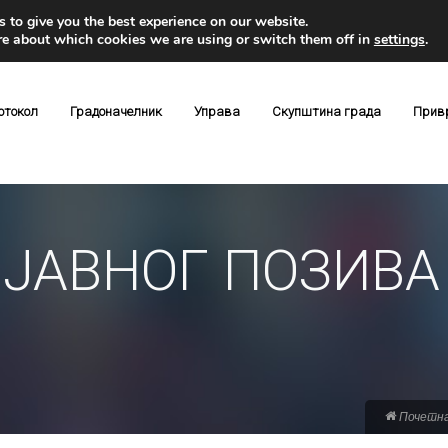
 to give you the best experience on our website.
re about which cookies we are using or switch them off in
settings
.
отокол
Градоначелник
Управа
Скупштина града
Прив
ЈАВНОГ ПОЗИВА 
Почетн