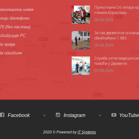
Прикупљено 26 литара кр
анизациона шема
плакета Бориславу...
нији телефони
06.08.2026
76 (без наслова)
За све дервентске основце
титуције РС
обезбијеђено 1.685...
а града
06.08.2026
па општине
Служба хитне медицинске
помоћи у Дервенти...
05.08.2026
Facebook
Instagram
YouTube
2020 © Powered by
IT Systems