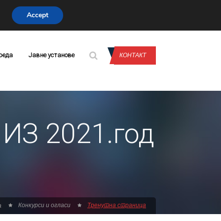
Accept
CONTACT US
реда
Јавне установе
КОНТАКТ
ИЗ 2021.год
Конкурси и огласи
Тренутна страница
а