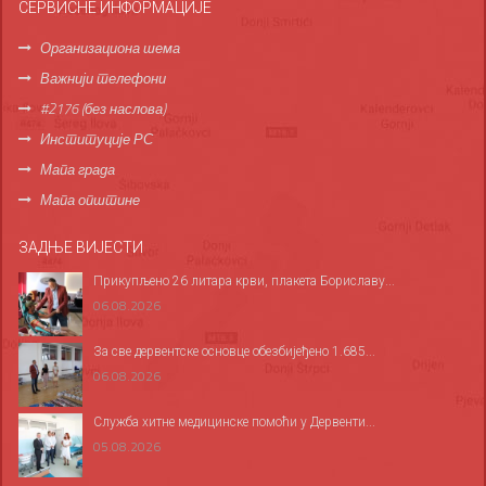
СЕРВИСНЕ ИНФОРМАЦИЈЕ
Организациона шема
Важнији телефони
#2176 (без наслова)
Институције РС
Мапа града
Мапа општине
ЗАДЊЕ ВИЈЕСТИ
Прикупљено 26 литара крви, плакета Бориславу...
06.08.2026
За све дервентске основце обезбијеђено 1.685...
06.08.2026
Служба хитне медицинске помоћи у Дервенти...
05.08.2026