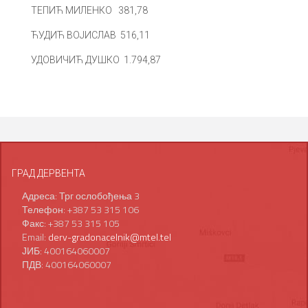
ТЕПИЋ МИЛЕНКО 381,78
ЋУДИЋ ВОЈИСЛАВ 516,11
УДОВИЧИЋ ДУШКО 1.794,87
ГРАД ДЕРВЕНТА
Адреса: Трг ослобођења 3
Телефон: +387 53 315 106
Факс: +387 53 315 105
Email:
derv-gradonacelnik@mtel.tel
ЈИБ: 400164060007
ПДВ: 400164060007