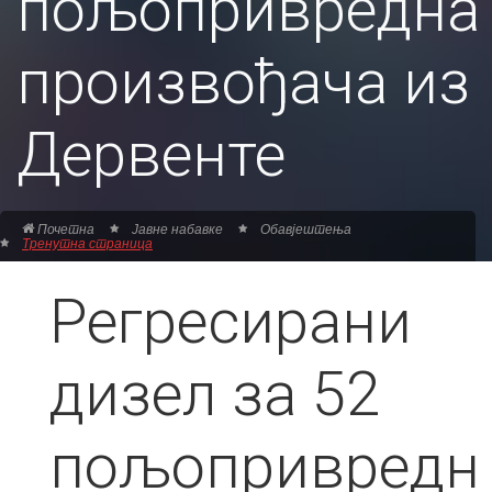
пољопривреднa
произвођача из
Дервенте
Почетна
Јавне набавке
Обавјештења
Тренутна страница
Регресирани
дизел за 52
пољопривредн