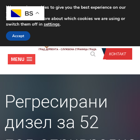
We are using cookies to give you the best experience on our
CONTACT US
BS
website.
You can find out more about which cookies we are using or
switch them off in
settings
.
Accept
КОНТАКТ
MENU
Регресирани
дизел за 52