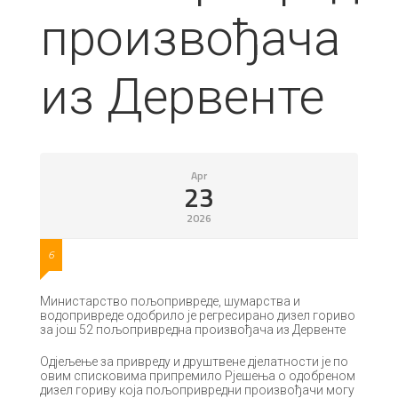
произвођача
из Дервенте
Apr
23
2026
6
Министарство пољопривреде, шумарства и
водопривреде одобрило је регресирано дизел гориво
за још 52 пољопривредна произвођача из Дервенте
Одјељење за привреду и друштвене дјелатности је по
овим списковима припремило Рјешења о одобреном
дизел гориву која пољопривредни произвођачи могу