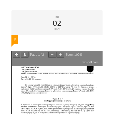
Jul
02
2026
8
Page
1
/
2
Zoom
100%
wp-pdf.com