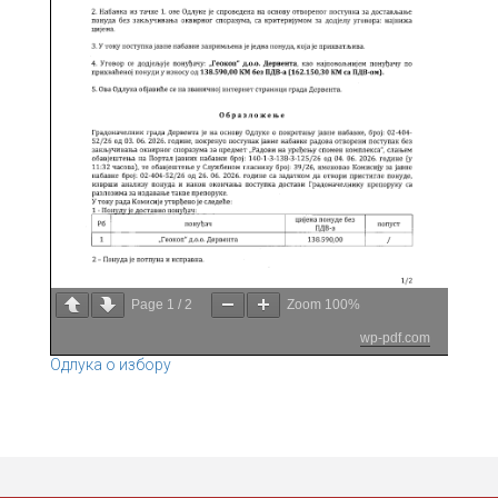
Page
1
/
2
Zoom
100%
wp-pdf.com
Одлука о избору