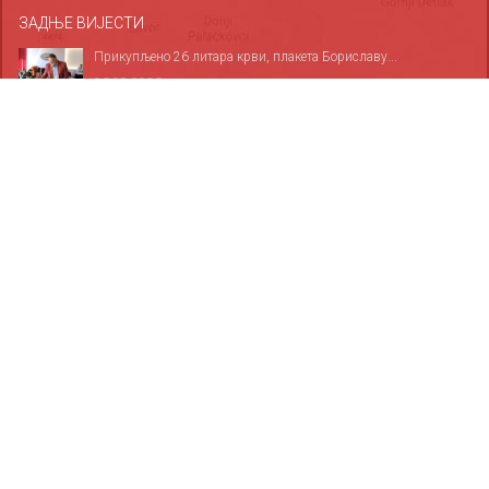
ЗАДЊЕ ВИЈЕСТИ
Прикупљено 26 литара крви, плакета Бориславу...
06.08.2026
За све дервентске основце обезбијеђено 1.685...
06.08.2026
Служба хитне медицинске помоћи у Дервенти...
05.08.2026
ФОТОГАЛЕРИЈА
10
10
10
10
10
10
10
10