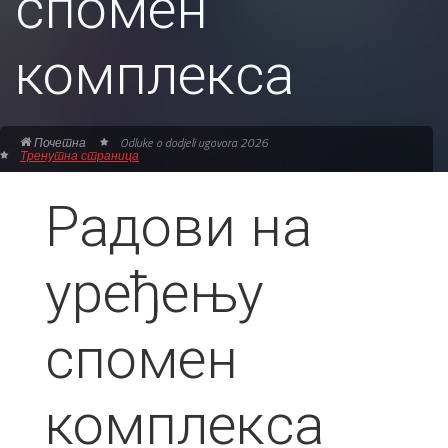
спомен
комплекса
Почетна
Odluke o dodjeli ugovora 2026
Тренутна страница
Радови на
уређењу
спомен
комплекса