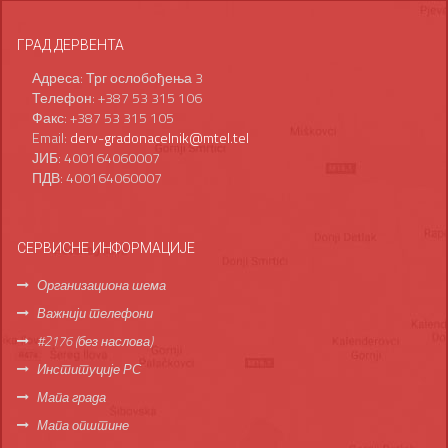
ГРАД ДЕРВЕНТА
Адреса: Трг ослобођења 3
Телефон: +387 53 315 106
Факс: +387 53 315 105
Email:
derv-gradonacelnik@mtel.tel
ЈИБ: 400164060007
ПДВ: 400164060007
СЕРВИСНЕ ИНФОРМАЦИЈЕ
Организациона шема
Важнији телефони
#2176 (без наслова)
Институције РС
Мапа града
Мапа општине