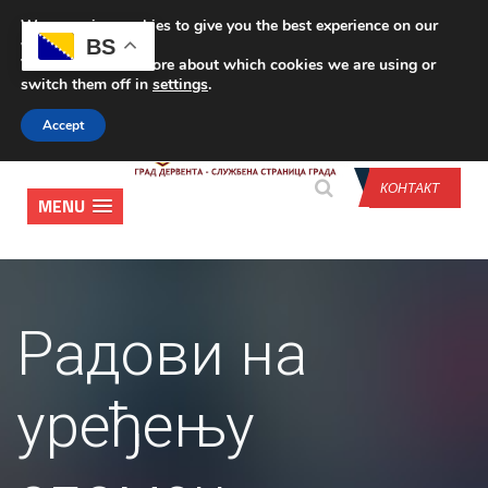
We are using cookies to give you the best experience on our
CONTACT US
BS
website.
You can find out more about which cookies we are using or
switch them off in
settings
.
Accept
КОНТАКТ
MENU
Радови на
уређењу