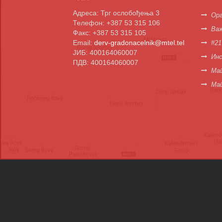
Адреса: Трг ослобођења 3
Орг
Телефон: +387 53 315 106
Важ
Факс: +387 53 315 105
Email:
derv-gradonacelnik@mtel.tel
#21
ЈИБ: 400164060007
Инс
ПДВ: 400164060007
Мап
Ма