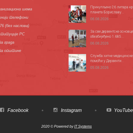
Прикупљено 26 литара кр
анизациона шема
плакета Бориславу...
нији телефони
06.08.2026
76 (без наслова)
За све дервентске основце
титуције РС
обезбијеђено 1.685...
а града
06.08.2026
па општине
Служба хитне медицинске
помоћи у Дервенти...
05.08.2026
Facebook
Instagram
YouTube
2020 © Powered by
IT Systems