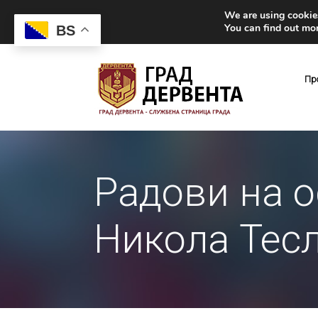
We are using cookies
You can find out mo
BS
Пр
Радови на 
Никола Тес