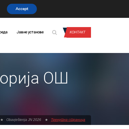
Accept
CONTACT US
реда
Јавне установе
КОНТАКТ
торија ОШ
Obavještenja JN 2026
Тренутна страница