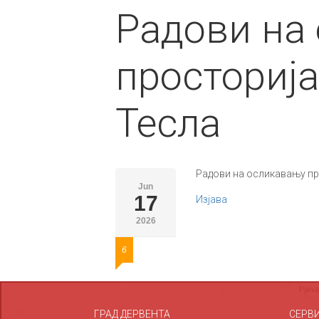
Радови на
просториј
Тесла
Радови на осликавању п
Jun
17
Изјава
2026
6
ГРАД ДЕРВЕНТА
СЕРВ