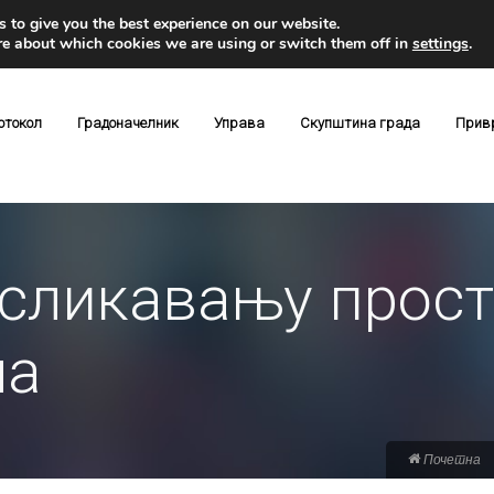
 to give you the best experience on our website.
re about which cookies we are using or switch them off in
settings
.
отокол
Градоначелник
Управа
Скупштина града
Прив
осликавању прос
ла
Почетна