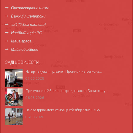
Организациона шема
Важнији телефони
#2176 (без наслова)
Институције РС
Мапа града
Мапа општине
ЗАДЊЕ ВИЈЕСТИ
Четврт вијека „Прљаче“: Пјесници из региона...
07.08.2026
Прикупљено 26 литара крви, плакета Бориславу...
06.08.2026
За све дервентске основце обезбијеђено 1.685...
06.08.2026