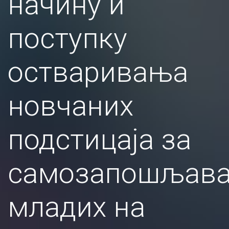
начину и
поступку
остваривања
новчаних
подстицаја за
самозапошљав
младих на