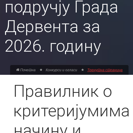
подручју Града
Дервента за
2026. годину
Почетна
Конкурси и огласи
Тренутна страница
Правилник о
критеријумима,
начину и