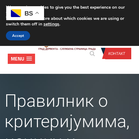
We are using cookies to give you the best experience on our
CONTACT US
BS
website.
You can find out more about which cookies we are using or
switch them off in
settings
.
Accept
КОНТАКТ
MENU
Правилник о
критеријумима,