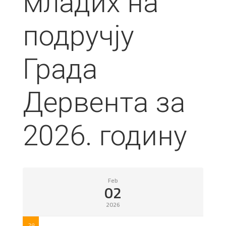
младих на
подручју
Града
Дервента за
2026. годину
Feb
02
2026
29