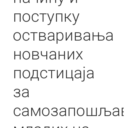
поступку
остваривања
новчаних
подстицаја
за
самозапошља