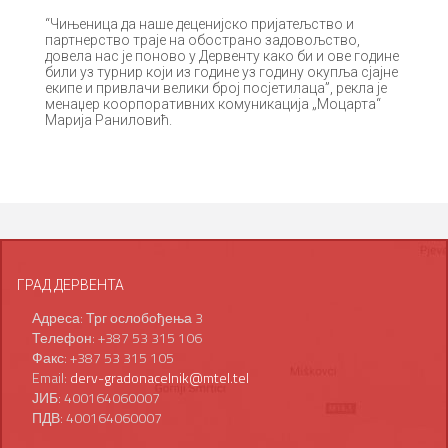
“Чињеница да наше деценијско пријатељство и
партнерство траје на обострано задовољство,
довела нас је поново у Дервенту како би и ове године
били уз турнир који из године уз годину окупља сјајне
екипе и привлачи велики број посјетилаца”, рекла је
менаџер коорпоративних комуникација „Моцарта“
Марија Раниловић.
ГРАД ДЕРВЕНТА
Адреса: Трг ослобођења 3
Телефон: +387 53 315 106
Факс: +387 53 315 105
Email:
derv-gradonacelnik@mtel.tel
ЈИБ: 400164060007
ПДВ: 400164060007