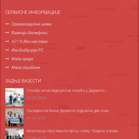
СЕРВИСНЕ ИНФОРМАЦИЈЕ
Организациона шема
Важнији телефони
#2176 (без наслова)
Институције РС
Мапа града
Мапа општине
ЗАДЊЕ ВИЈЕСТИ
Служба хитне медицинске помоћи у Дервенти...
05.08.2026
Омладинска банка Дервента подржала два нова...
04.08.2026
Ватрогасци прославили крсну славу; Градска управа...
03.08.2026