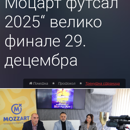
Моцарт футсал
2025“ велико
финале 29.
децембра
Почетна
Протокол
Тренутна страница