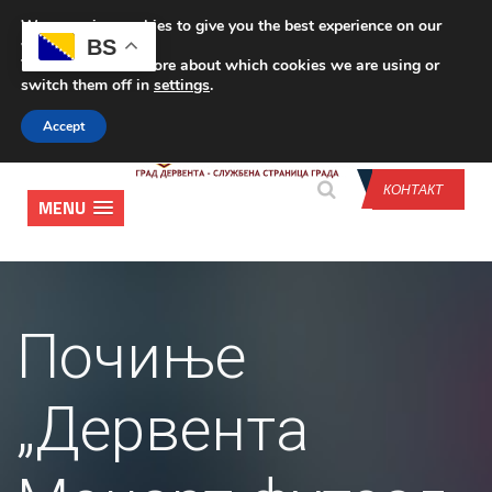
We are using cookies to give you the best experience on our
CONTACT US
BS
website.
You can find out more about which cookies we are using or
switch them off in
settings
.
Accept
КОНТАКТ
MENU
Почиње
„Дервента