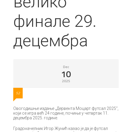
велико
финале 29.
децембра
Dec
10
2025
52
Овогодишње издање „Дервента Моцарт футсал 2025“,
који се игра већ 24 године, почиње у четвртак 11.
децембра 2025. године.
Градоначелник Игор Жунић казао је да је футсал