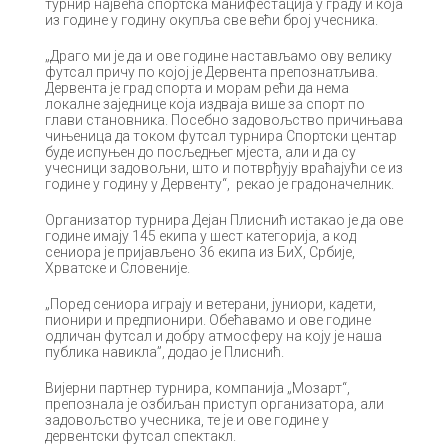
турнир највећа спортска манифестација у граду и која
из године у годину окупља све већи број учесника.
„Драго ми је да и ове године настављамо ову велику
футсал причу по којој је Дервента препознатљива.
Дервента је град спорта и морам рећи да нема
локалне заједнице која издваја више за спорт по
глави становника. Посебно задовољство причињава
чињеница да током футсал турнира Спортски центар
буде испуњен до посљедњег мјеста, али и да су
учесници задовољни, што и потврђују враћајући се из
године у годину у Дервенту“, рекао је градоначелник.
Организатор турнира Дејан Плиснић истакао је да ове
године имају 145 екипа у шест категорија, а код
сениора је пријављено 36 екипа из БиХ, Србије,
Хрватске и Словеније.
„Поред сениора играју и ветерани, јуниори, кадети,
пионири и предпионири. Обећавамо и ове године
одличан футсал и добру атмосферу на коју је наша
публика навикла”, додао је Плиснић.
Вијерни партнер турнира, компанија „Мозарт“,
препознала је озбиљан приступ организатора, али
задовољство учесника, те је и ове године у
дервентски футсал спектакл.