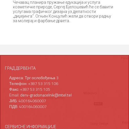
Чечавац планира пружање едукација и услуга
козметичке природе, Сергеј Бјелошевић ће се бавити
услугама графичког дизајна уз дјелатности
„диџејинга“. Огњен Концулић жели да отвори радњу
за молерај и фарбање дрвета.
ГРАД ДЕРВЕНТА
Адреса: Трг ослобођења 3
Телефон: +387 53 315 106
Факс: +387 53 315 105
Email:
derv-gradonacelnik@mtel.tel
ЈИБ: 400164060007
ПДВ: 400164060007
СЕРВИСНЕ ИНФОРМАЦИЈЕ