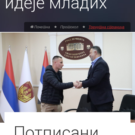
идеје младих
Почетна
Протокол
Тренутна страница
Потписани