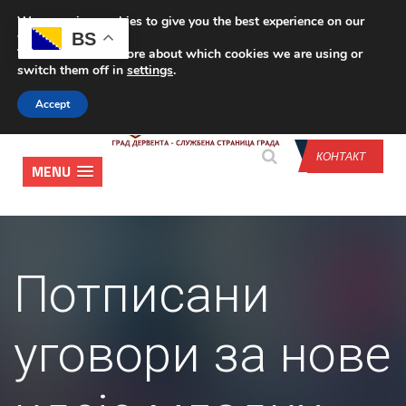
We are using cookies to give you the best experience on our
CONTACT US
BS
website.
You can find out more about which cookies we are using or
switch them off in
settings
.
Accept
КОНТАКТ
MENU
Потписани
уговори за нове