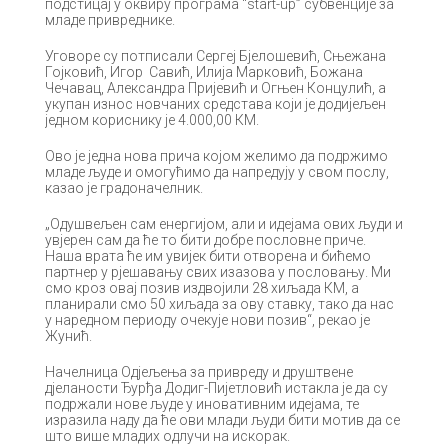
подстицај у оквиру програма “start-up” субвенције за
младе привреднике.
Уговоре су потписали Сергеј Бјелошевић, Сњежана
Гојковић, Игор Савић, Илија Марковић, Божана
Чечавац, Александра Пријевић и Огњен Концулић, а
укупан износ новчаних средстава који је додијељен
једном кориснику је 4.000,00 КМ.
Ово је једна нова прича којом желимо да подржимо
младе људе и омогућимо да напредују у свом послу,
казао је градоначелник.
„Одушвељен сам енергијом, али и идејама ових људи и
увјерен сам да ће то бити добре пословне приче.
Наша врата ће им увијек бити отворена и бићемо
партнер у рјешавању свих изазова у пословању. Ми
смо кроз овај позив издвојили 28 хиљада КМ, а
планирали смо 50 хиљада за ову ставку, тако да нас
у наредном периоду очекује нови позив“, рекао је
Жунић.
Начелница Одјељења за привреду и друштвене
дјеланости Ђурђа Додиг-Пијетловић истакла је да су
подржали нове људе у иновативним идејама, те
изразила наду да ће ови млади људи бити мотив да се
што више младих одлучи на искорак.