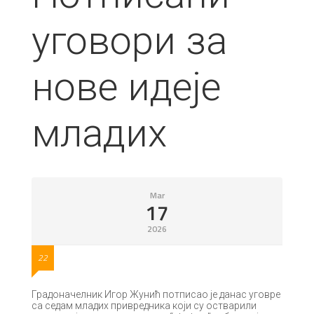
уговори за
нове идеје
младих
Mar
17
2026
22
Градоначелник Игор Жунић потписао је данас уговре
са седам младих привредника који су остварили