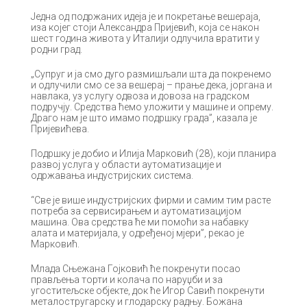
Једна од подржаних идеја је и покретање вешераја,
иза којег стоји Александра Пријевић, која се након
шест година живота у Италији одлучила вратити у
родни град.
„Супруг и ја смо дуго размишљали шта да покренемо
и одлучили смо се за вешерај – прање дека, јоргана и
навлака, уз услугу одвоза и довоза на градском
подручју. Средства ћемо уложити у машине и опрему.
Драго нам је што имамо подршку града”, казала је
Пријевићева.
Подршку је добио и Илија Марковић (28), који планира
развој услуга у области аутоматизације и
одржавања индустријских система.
“Све је више индустријских фирми и самим тим расте
потреба за сервисирањем и аутоматизацијом
машина. Ова средства ће ми помоћи за набавку
алата и материјала, у одређеној мјери”, рекао је
Марковић.
Млада Сњежана Гојковић ће покренути посао
прављења торти и колача по наруџби и за
угоститељске објекте, док ће Игор Савић покренути
металостругарску и глодарску радњу. Божана