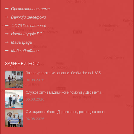
Организациона шема
Важнији телефони
#2176 (без наслова)
Институције РС
Мапа града
Мапа општине
ЗАДЊЕ ВИЈЕСТИ
За све дервентске основце обезбијеђено 1.685...
06.08.2026
Служба хитне медицинске помоћи у Дервенти...
05.08.2026
Омладинска банка Дервента подржала два нова...
04.08.2026