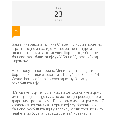
Sep
23
2025
15
Замјеник градоначелника Славен Гојковић посјетио
је ратне војне инвалиде, жртве ратне тортуре и
чланове породица погинулих бораца који бораве на
бањској рехабилитацији у ЈУ Бања “Дворови” код
Бијељине.
На основу јавног позива Министарства рада и
борачко инвалидске заштите Републике Српске 14
Дервенћана добило је десетодневну бањску
рехабилитацију.
„Ми сваке године посјетимо наше кориснике и дамо
им подршку. Град је ту да помогне и у превозу, као и
додатним трошковима. Раније смо имали групу од 17
корисника из ових категорија који су боравили на
бањској рехбилитацији у Теслићу, а сви трошкови су
плаћени из буџета града Дервента“, истакао је