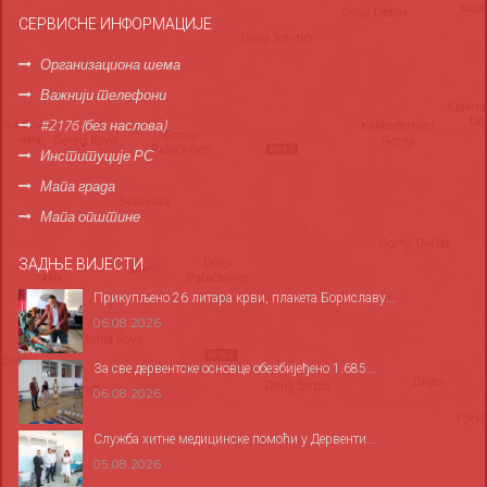
СЕРВИСНЕ ИНФОРМАЦИЈЕ
Организациона шема
Важнији телефони
#2176 (без наслова)
Институције РС
Мапа града
Мапа општине
ЗАДЊЕ ВИЈЕСТИ
Прикупљено 26 литара крви, плакета Бориславу...
06.08.2026
За све дервентске основце обезбијеђено 1.685...
06.08.2026
Служба хитне медицинске помоћи у Дервенти...
05.08.2026