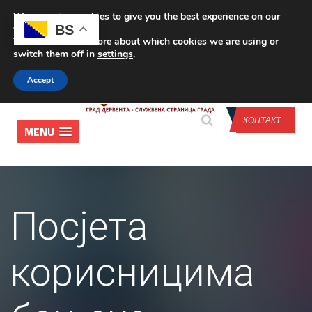
We are using cookies to give you the best experience on our
CONTACT US
BS
website.
You can find out more about which cookies we are using or
switch them off in
settings
.
Accept
КОНТАКТ
MENU
Посјета
корисницима