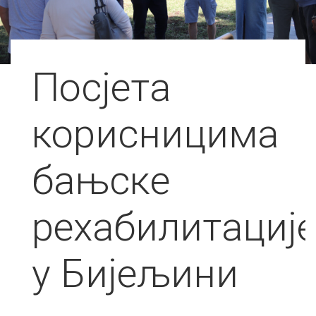
Посјета
корисницима
бањске
рехабилитациј
у Бијељини