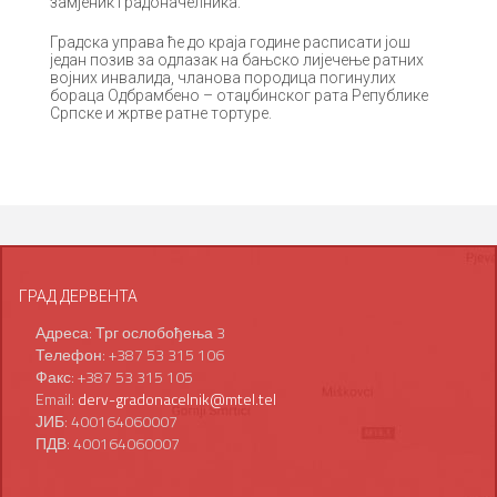
замјеник градоначелника.
Градска управа ће до краја године расписати још
један позив за одлазак на бањско лијечење ратних
војних инвалида, чланова породица погинулих
бораца Одбрамбено – отаџбинског рата Републике
Српске и жртве ратне тортуре.
ГРАД ДЕРВЕНТА
Адреса: Трг ослобођења 3
Телефон: +387 53 315 106
Факс: +387 53 315 105
Email:
derv-gradonacelnik@mtel.tel
ЈИБ: 400164060007
ПДВ: 400164060007