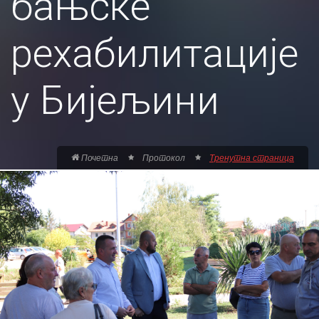
бањске
рехабилитације
у Бијељини
Почетна
Протокол
Тренутна страница