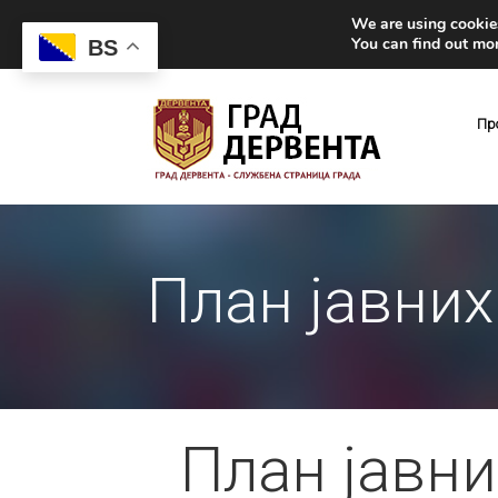
We are using cookies
You can find out mo
BS
Пр
План јавних
План јавни