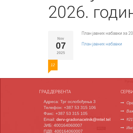
2026. годи
План јавних набавки за 20
Nov
07
План јавних набавки
2025
12
ГРАД ДЕРВЕНТА
СЕРВ
Адреса: Трг ослобођења 3
Орг
Телефон: +387 53 315 106
Важ
Факс: +387 53 315 105
Email:
derv-gradonacelnik@mtel.tel
#21
ЈИБ: 400164060007
Инс
ПДВ: 400164060007