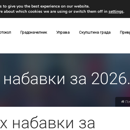
 to give you the best experience on our website.
re about which cookies we are using or switch them off in
settings
.
отокол
Градоначелник
Управа
Скупштина града
Прив
 набавки за 2026.
По
х набавки за