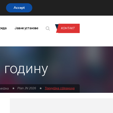
Accept
CONTACT US
реда
Јавне установе
КОНТАКТ
 годину
Plan JN 2026
Тренутна страница
четна