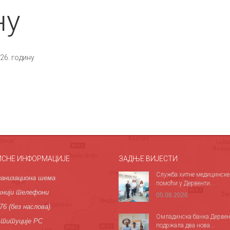
ну
26. годину
ИСНЕ ИНФОРМАЦИЈЕ
ЗАДЊЕ ВИЈЕСТИ
Служба хитне медицинске
анизациона шема
помоћи у Дервенти...
нији телефони
05.08.2026
76 (без наслова)
Омладинска банка Дервен
титуције РС
подржала два нова...