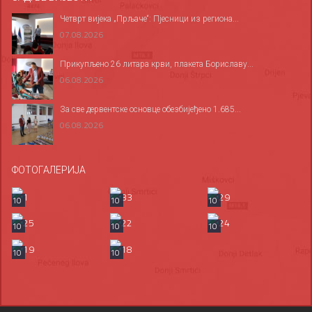
Четврт вијека „Прљаче“: Пјесници из региона...
07.08.2026
Прикупљено 26 литара крви, плакета Бориславу...
06.08.2026
За све дервентске основце обезбијеђено 1.685...
06.08.2026
ФОТОГАЛЕРИЈА
10
10
10
10
10
10
10
10