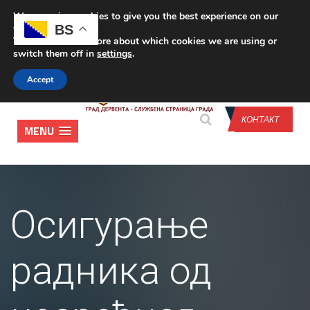
We are using cookies to give you the best experience on our
CONTACT US
BS
website.
You can find out more about which cookies we are using or
switch them off in
settings
.
Accept
КОНТАКТ
MENU
Осигурање
радника од