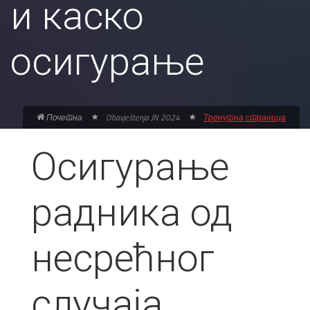
и каско
осигурање
Почетна
Obavještenja JN 2024
Тренутна страница
Осигурање
радника од
несрећног
случаја,