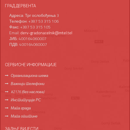
ГРАД ДЕРВЕНТА
Адреса: Трг ослобођења 3
Телефон: +387 53 315 106
Факс: +387 53 315 105
Email:
derv-gradonacelnik@mtel.tel
ЈИБ: 400164060007
ПДВ: 400164060007
СЕРВИСНЕ ИНФОРМАЦИЈЕ
Организациона шема
Важнији телефони
#2176 (без наслова)
Институције РС
Мапа града
Мапа општине
ЗАДЊЕ ВИЈЕСТИ