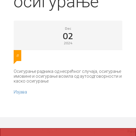
осигурање
Dec
02
2024
8
Осигурање радника од несрећног случаја, осигурање
имовине и осигурање возила од аутоодговорности и
каско осигурање
Изјава