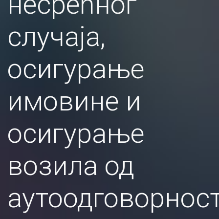
несрећног
случаја,
осигурање
имовине и
осигурање
возила од
аутоодговорнос