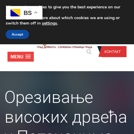
We are using cookies to give you the best experience on our
CONTACT US
BS
website.
You can find out more about which cookies we are using or
switch them off in
settings
.
Accept
КОНТАКТ
MENU
Орезивање
високих дрвећа