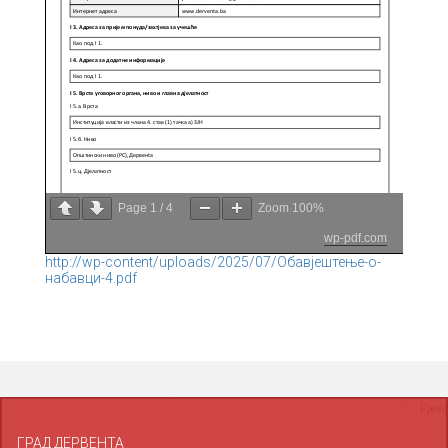
Page
1
/
4
Zoom
100%
wp-pdf.com
http://wp-content/uploads/2025/07/Обавјештење-о-
набавци-4.pdf
ГРАД ДЕРВЕНТА