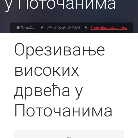
у Поточанима
Почетна
Obavještenja JN 2025
Тренутна страница
Орезивање
високих
дрвећа у
Поточанима
Jul