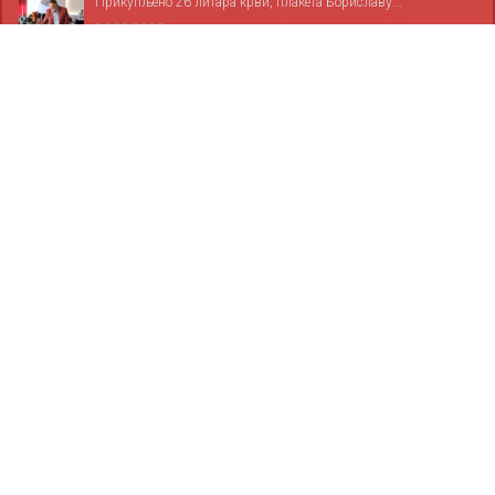
Прикупљено 26 литара крви, плакета Бориславу...
06.08.2026
За све дервентске основце обезбијеђено 1.685...
06.08.2026
Служба хитне медицинске помоћи у Дервенти...
05.08.2026
ФОТОГАЛЕРИЈА
10
10
10
10
10
10
10
10