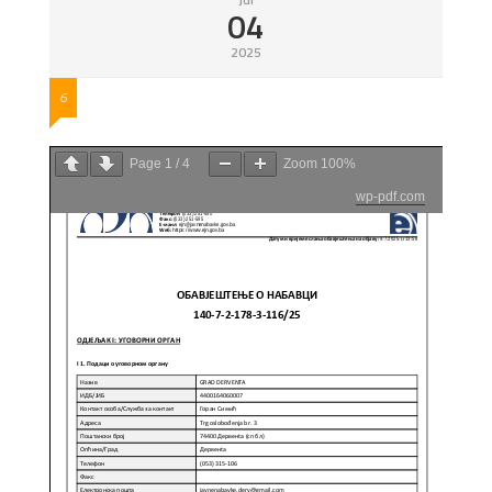
04
2025
6
Page
1
/
4
Zoom
100%
wp-pdf.com