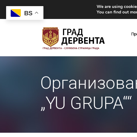
We are using cookies
You can find out mo
BS
Пр
Организова
„YU GRUPA““