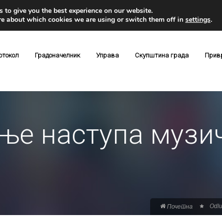
 to give you the best experience on our website.
re about which cookies we are using or switch them off in
settings
.
отокол
Градоначелник
Управа
Скупштина града
Прив
ње наступа музич
Odlu
Почетна