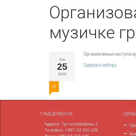
Организов
музичке гр
Организовање наступа му
Jun
25
Одлука о избору
2026
16
ГРАД ДЕРВЕНТА
СЕРВ
Адреса: Трг ослобођења 3
Орг
Телефон: +387 53 315 106
Важ