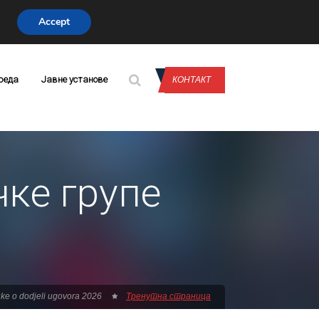
Accept
CONTACT US
реда
Јавне установе
КОНТАКТ
ке групе
ke o dodjeli ugovora 2026
Тренутна страница