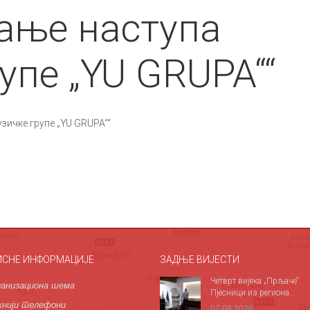
ање наступа
упе „YU GRUPA““
зичке групе „YU GRUPA““
ИСНЕ ИНФОРМАЦИЈЕ
ЗАДЊЕ ВИЈЕСТИ
Четврт вијека „Прљаче“:
анизациона шема
Пјесници из региона...
нији телефони
07.08.2026