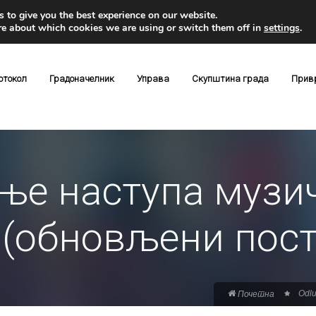
 to give you the best experience on our website.
re about which cookies we are using or switch them off in
settings
.
отокол
Градоначелник
Управа
Скупштина града
Прив
ње наступа музич
l“ (обновљени пос
Odlu
Почетна