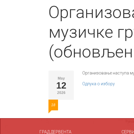
Организов
музичке гру
(обновљен
Организовање наступа муз
May
12
Одлука о избору
2026
18
ГРАД ДЕРВЕНТА
СЕРВ