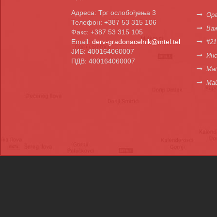
Адреса: Трг ослобођења 3
Орг
Телефон: +387 53 315 106
Важ
Факс: +387 53 315 105
Email:
derv-gradonacelnik@mtel.tel
#21
ЈИБ: 400164060007
Инс
ПДВ: 400164060007
Мап
Ма