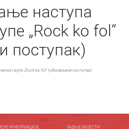
ање наступа
пе „Rock ko fol“
и поступак)
ичке групе „Rock ko fol“ (обновљени поступак)
ИСНЕ ИНФОРМАЦИЈЕ
ЗАДЊЕ ВИЈЕСТИ