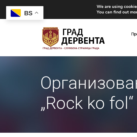
We are using cookies
You can find out mo
BS
Пр
Организова
„Rock ko fo