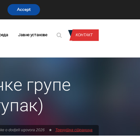
Accept
CONTACT US
реда
Јавне установе
КОНТАКТ
ке групе
тупак)
ke o dodjeli ugovora 2026
Тренутна страница