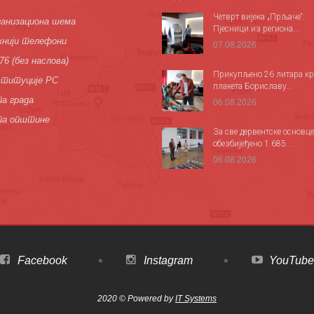
Четврт вијека „Прљаче“:
анизациона шема
Пјесници из региона...
нији телефони
07.08.2026
76 (без наслова)
Прикупљено 26 литара кр
титуције РС
плакета Бориславу...
а града
06.08.2026
па општине
За све дервентске основце
обезбијеђено 1.685...
06.08.2026
Facebook
Instagram
YouTube
2020 © Powered by
IT Systems