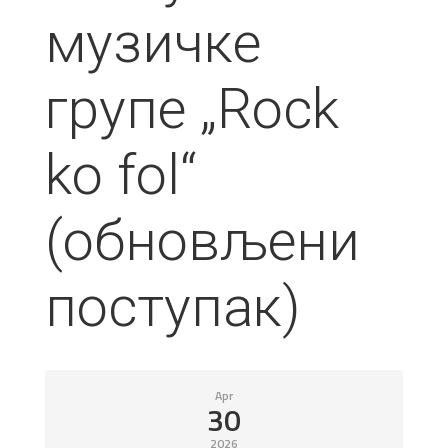
музичке
групе „Rock
ko fol“
(обновљени
поступак)
Apr
30
2026