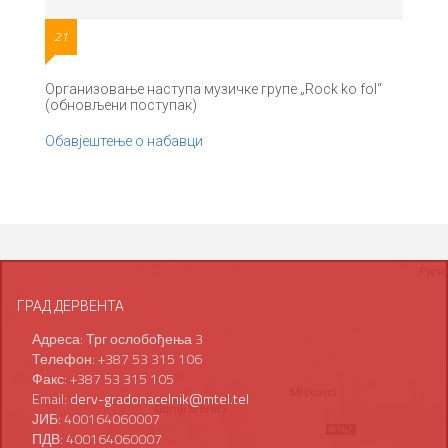
21
Организовање наступа музичке групе „Rock ko fol“
(обновљени поступак)
Обавјештење о набавци
ГРАД ДЕРВЕНТА
Адреса: Трг ослобођења 3
Телефон: +387 53 315 106
Факс: +387 53 315 105
Email:
derv-gradonacelnik@mtel.tel
ЈИБ: 400164060007
ПДВ: 400164060007