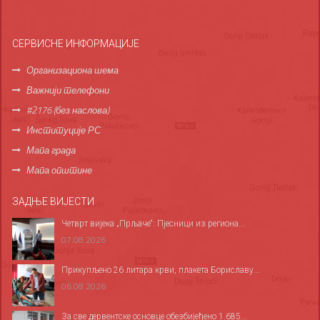
СЕРВИСНЕ ИНФОРМАЦИЈЕ
Организациона шема
Важнији телефони
#2176 (без наслова)
Институције РС
Мапа града
Мапа општине
ЗАДЊЕ ВИЈЕСТИ
Четврт вијека „Прљаче“: Пјесници из региона...
07.08.2026
Прикупљено 26 литара крви, плакета Бориславу...
06.08.2026
За све дервентске основце обезбијеђено 1.685...