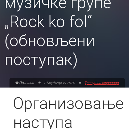
музичке групе
„Rock ko fol“
(обновљени
поступак)
Почетна
Obavještenja JN 2026
Тренутна страница
Организовање
наступа