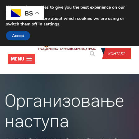
We are using cookies to give you the best experience on our
CONTACT US
BS
website.
You can find out more about which cookies we are using or
switch them off in
settings
.
Accept
КОНТАКТ
MENU
Организовање
наступа