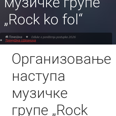
музичке групе
„Rock ko fol“
Почетна
Odluke o poništenju postupka 2026
Тренутна страница
Организовање
наступа
музичке
групе „Rock