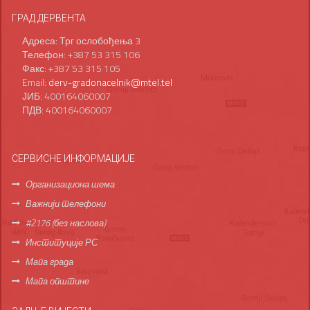
ГРАД ДЕРВЕНТА
Адреса: Трг ослобођења 3
Телефон: +387 53 315 106
Факс: +387 53 315 105
Email:
derv-gradonacelnik@mtel.tel
ЈИБ: 400164060007
ПДВ: 400164060007
СЕРВИСНЕ ИНФОРМАЦИЈЕ
Организациона шема
Важнији телефони
#2176 (без наслова)
Институције РС
Мапа града
Мапа општине