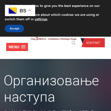
We are using cookies to give you the best experience on our
CONTACT US
BS
website.
You can find out more about which cookies we are using or
switch them off in
settings
.
Accept
КОНТАКТ
MENU
Организовање
наступа