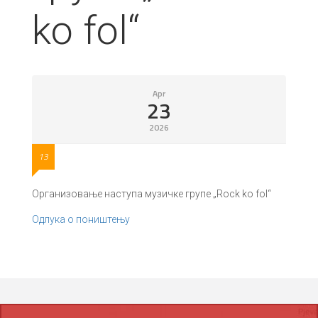
ko fol“
Apr
23
2026
13
Организовање наступа музичке групе „Rock ko fol“
Одлука о поништењу