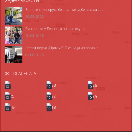
ЗАДЊЕ ВИЈЕСТИ
Завршена испорука бесплатних уџбеника за све...
10.08.2026
Вински трг у Дервенти поново окупио...
10.08.2026
Четврт вијека „Прљаче“: Пјесници из региона...
07.08.2026
ФОТОГАЛЕРИЈА
10
10
10
10
10
10
10
10