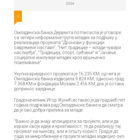
2026
6
Омладинска банка Дервента потписасла је угoворе
са четири неформалне групе младих за подршку у
реализацији пројеката “Дронови у функцији
савремене наставе”, “Нит традиције – млади чувари
наслијеђа”, “Традиција, спорт, сјећање” и “Јачање
социјалне инклузије младих кроз вршњачко
повезивање”.
Укупна вриједност пројеката је 16.235 КМ, од чега је
Омладинска банка издвојила 9.824 КМ, однoсно град
7.368 КМ и фондација Мозаик 2.456 КМ, док је остака
допринос заједнице.
Градоначелник Игор Жунић истакао је да град већ пет
година подржава рад Омладинске банке и да сматра
да је ово добра прилика за младе.
“Важно је да знају аплицирати за пројекте, али и да
изразе своје идеје и креативност, те да реализују тај
пројекат на њихову, али и општу корист. Град је до
сада за микробизније и пројекте младих издвојио око