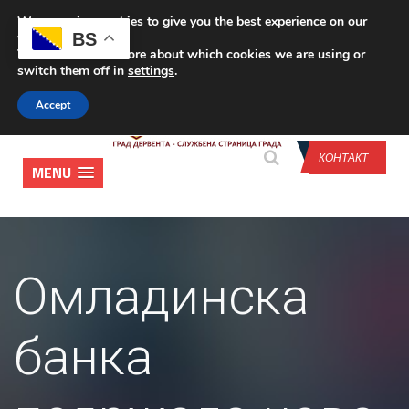
We are using cookies to give you the best experience on our
CONTACT US
BS
website.
You can find out more about which cookies we are using or
switch them off in
settings
.
Accept
КОНТАКТ
MENU
Омладинска
банка