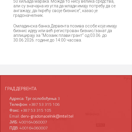
50 хиљада марака. Можда то нису велика средства,
али су значајна из угла да млади имају потребу да се
ангажају, да пкрећу своје бизнисе”, казао је
градоначелник.
Омладинска банка Дервента позива особе које имају
бизнис идеју или већ регистрован бизнис/занат да
аплицирају за “Мозаик плави грант” од 03.06. до
30.06.2026. године до 14:00 часова.
ГРАД ДЕРВЕНТА
Адреса: Трг ослобођења 3
Телефон: +387 53 315 106
Факс: +387 53 315 105
Email:
derv-gradonacelnik@mtel.tel
ЈИБ: 400164060007
ПДВ: 400164060007