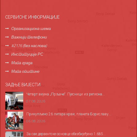
СЕРВИСНЕ ИНФОРМАЦИЈЕ
Организациона шема
Важнији телефони
#2176 (без наслова)
Институције РС
Мапа града
Мапа општине
ЗАДЊЕ ВИЈЕСТИ
Четврт вијека „Прљаче“: Пјесници из региона...
07.08.2026
Прикупљено 26 литара крви, плакета Бориславу...
06.08.2026
За све дервентске основце обезбијеђено 1.685...