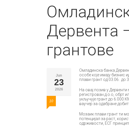
Омладинск
Дервента –
грантове
Омладинска банка Дервен
особе које имају бизнис 
Jun
плави грант од 03.06. до 3
23
2026
На овај позив у Дервенти
регистрован д.о.о, обрт 
укључује грант до 6.000 
10
ваучер за одабране добит
Мозаик плави грант ти м
потенцијал за раст, кори
одрживости, ЕСГ принцип