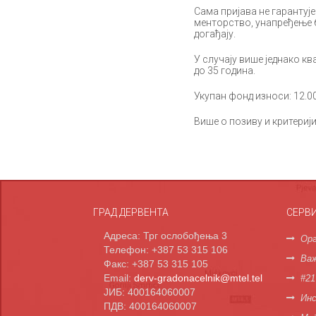
Сама пријава не гарантуј
менторство, унапређење 
догађају.
У случају више једнако кв
до 35 година.
Укупан фонд износи: 12.0
Више о позиву и критерији
ГРАД ДЕРВЕНТА
СЕРВ
Адреса: Трг ослобођења 3
Орг
Телефон: +387 53 315 106
Важ
Факс: +387 53 315 105
Email:
derv-gradonacelnik@mtel.tel
#21
ЈИБ: 400164060007
Инс
ПДВ: 400164060007