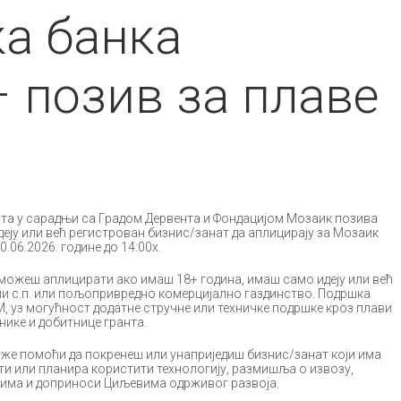
а банка
 позив за плаве
та у сарадњи са Градом Дервента и Фондацијом Мозаик позива
идеју или већ регистрован бизнис/занат да аплицирају за Мозаик
0.06.2026. године до 14:00х.
 можеш аплицирати ако имаш 18+ година, имаш само идеју или већ
или с.п. или пољопривредно комерцијално газдинство. Подршка
КМ, уз могућност додатне стручне или техничке подршке кроз плави
нике и добитнице гранта.
оже помоћи да покренеш или унаприједиш бизнис/занат који има
сти или планира користити технологију, размишља о извозу,
има и доприноси Циљевима одрживог развоја.