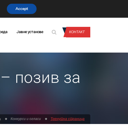
Accept
CONTACT US
реда
Јавне установе
КОНТАКТ
– позив за
Конкурси и огласи
Тренутна страница
а