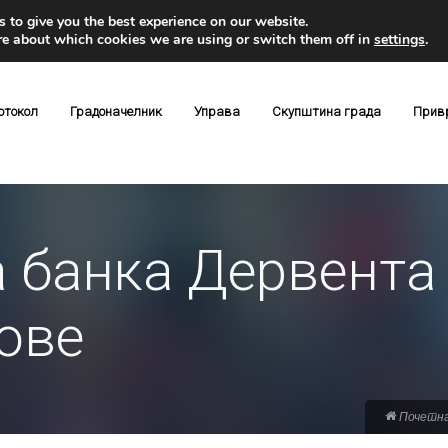
 to give you the best experience on our website.
re about which cookies we are using or switch them off in
settings
.
отокол
Градоначелник
Управа
Скупштина града
Прив
 банка Дервента 
ове
Почетн