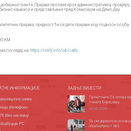
е добијање гранта. Пријаве пролазе кроз административну провјеру,
бизнис канваса и представљање пред Комисијом на Демо Даy
алитетних пријава, предност ће се дати пријави коју подноси особа
00 КМ
ма погледај на:
https://rolify.info/ob/calls
ИСНЕ ИНФОРМАЦИЈЕ
ЗАДЊЕ ВИЈЕСТИ
Прикупљено 26 литара кр
анизациона шема
плакета Бориславу...
нији телефони
06.08.2026
76 (без наслова)
За све дервентске основце
титуције РС
обезбијеђено 1.685...