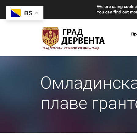
We are using cookies
You can find out mo
BS
Пр
Омладинска
плаве грант