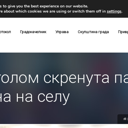
 to give you the best experience on our website.
re about which cookies we are using or switch them off in
settings
.
отокол
Градоначелник
Управа
Скупштина града
Прив
толом скренута 
а на селу