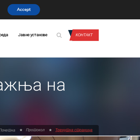
Accept
CONTACT US
реда
Јавне установе
КОНТАКТ
пажња на
Протокол
Тренутна страница
Почетна