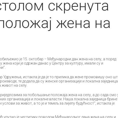
столом скренута
положај жена на
биљежио је 15. октобар – Међународни дан жена на селу, а поред
 жена који је одржан данас у Центру за културу, имали су и
ни”.
р Удружења, истакла је да је то прилика да жене промовишу оно ш
 производе, те додала да су женске организације и локална заједница
 живот на селу.
приједлозима за побољшање положаја жена на селу, а до сада смо 
их организација и локалне власти. Наша локална заједница брине
 услови за живот, а то је и темељ за лијепу будућност“, истакла је
ћ упутио је честитику поводом Међународног дана жена на селу и