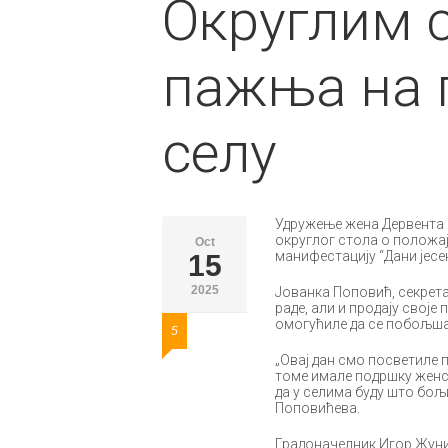
Округлим 
пажња на 
селу
Удружење жена Дервента о
округлог стола о положају
Oct
манифестацију “Дани јесе
15
2025
Јованка Поповић, секрета
раде, али и продају своје
омогућиле да се побољша
5
„Овај дан смо посветиле 
томе имале подршку женск
да у селима буду што бољи
Поповићева.
Градоначелник Игор Жуни