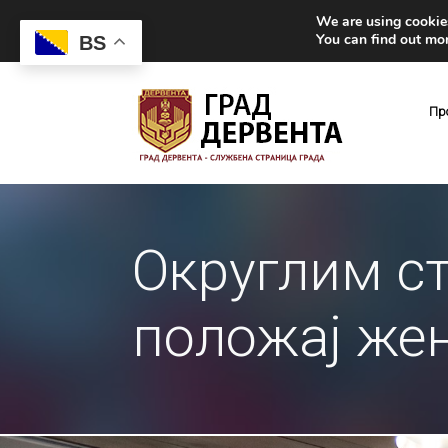
We are using cookies
You can find out mo
BS
Пр
Округлим с
положај жен