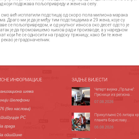
рад који подржава пољопривреду и жене на селу.
а смо већ исплатили подстицај од скоро пола милиона марака
 Драго ми је да је међу тим подстицајима и 29 жена, које су
ве се пољопривредом, и од укупног износа око десет одсто је
атак је да промовишемо њихов рад и производе, а у наредном
т који ће се односити на градску тржницу, како би те жене
 рекао је градоначелник.
ИСНЕ ИНФОРМАЦИЈЕ
ЗАДЊЕ ВИЈЕСТИ
Четврт вијека „Прљаче“:
анизациона шема
Пјесници из региона...
нији телефони
07.08.2026
76 (без наслова)
Прикупљено 26 литара кр
титуције РС
плакета Бориславу...
а града
06.08.2026
па општине