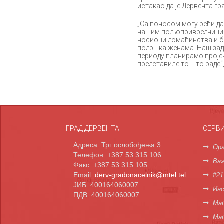
истакао да је Дервента г
„Са поносом могу рећи д
нашим пољопривредницима.
носиоци домаћинства и ба
подршка женама. Наш зад
периоду планирамо пројека
представиле то што раде“,
ГРАД ДЕРВЕНТА
СЕРВ
Адреса: Трг ослобођења 3
Орг
Телефон: +387 53 315 106
Важ
Факс: +387 53 315 105
Email:
derv-gradonacelnik@mtel.tel
#21
ЈИБ: 400164060007
Инс
ПДВ: 400164060007
Мап
Ма