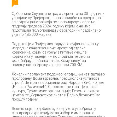
Одборници Скупштине града Дервента на 30. сједници
усвојили су Приједлог плана коришћења средстава
за подстицање развоја пољопривреде и села на
подручју града за 2024. годину којим је на име
подстицаја пољоприведи у овој години предвиђено
укупно 485.000 марака.
Подржан је и Приједолог одлуке о суфинансирању
изградње канализационе мреже од стране
корисника, којим се уређује питање учешће
корисника у наведеним пословима, те се они
ослобађају плаћања таксе „Комуналцу“ за
прикључак на мрежу која износи 700 КМ.
Локални парламент подржао је годишњи извјештаји о
пословању Дома здравља, предшколске установе
„Трол“, Центра за социјални рад, Народне библиотеке
„Бранко Радичевић“, Спортског центра, Центра за
културу, Туристичке организације, Геронтолошког
центра, те „Дервентског листа и Радио Дервенте“ за
прошлу годину.
Зелено свјетло добиле су и одлуке о утврђивању
стандарда и критеријума за избор и именовање
чланова управног одбора Туристичке организације и