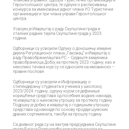
Геронтолошког центра, те одлуке о расписивању
конкурса за именовање једног члана УО Туристичке
организације и три члана управе Геронтолошког
центра.
Усвојен је Извјештај о раду Скупштине града и
сталних радних тијела Скупштине града у 2023.
години.
Одборници су усвојили Одлуку о доношењу измјене
дијела Регулационог плана „Гаковац“ и Извјештај о
раду Правобранилаштва РС – Сједиште замјеника
правобраниоца Добој за протеклу 2023. годину, као и
неколико тачака које су се односиле на имовинско –
правне послове.
Одборници су усвојили и Информацију о
стипендирању студената и ученика у школској
2023/2024. годину, одлуку којом се дефинише
коришћење средстава од посебних водних накнада,
те извјештај о њиховом утрошку за протеклу годину.
Подршку је добио и извјештај о годишњем утрошку
средстава од накнаде по основу продаје шумских
дрвних сортимената, такође за прошлу годину.
Са дневног реда су на захтјев предсједника Скупштине
града Бојана Радановића скинуте тачке које се