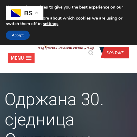
We are using cookies to give you the best experience on our
CONTACT US
BS
website.
You can find out more about which cookies we are using or
switch them off in
settings
.
Accept
КОНТАКТ
MENU
Одржана 30.
сједница