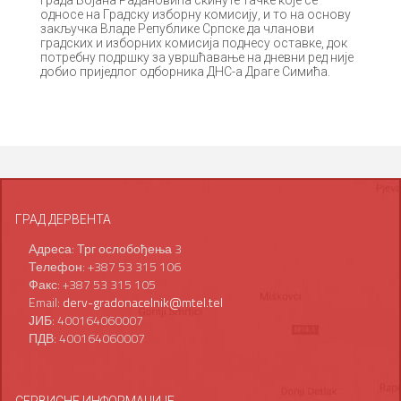
односе на Градску изборну комисију, и то на основу
закључка Владе Републике Српске да чланови
градских и изборних комисија поднесу оставке, док
потребну подршку за увршћавање на дневни ред није
добио приједлог одборника ДНС-а Драге Симића.
ГРАД ДЕРВЕНТА
Адреса: Трг ослобођења 3
Телефон: +387 53 315 106
Факс: +387 53 315 105
Email:
derv-gradonacelnik@mtel.tel
ЈИБ: 400164060007
ПДВ: 400164060007
СЕРВИСНЕ ИНФОРМАЦИЈЕ