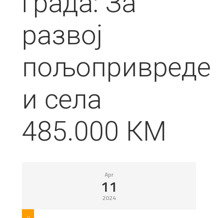
града: За
развој
пољопривреде
и села
485.000 КМ
Apr
11
2024
9