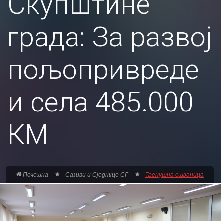
Скупштине
града: За развој
пољопривреде
и села 485.000
КМ
Почетна
Сазиви и Сједнице СГ
Тренутна страница