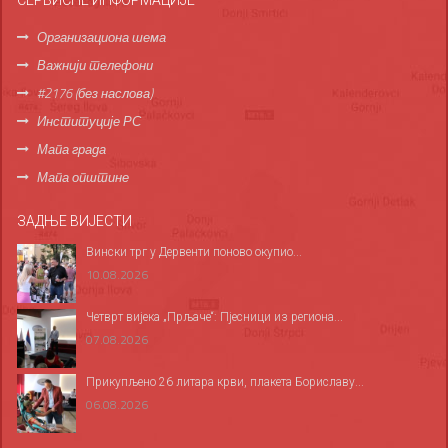
Организациона шема
Важнији телефони
#2176 (без наслова)
Институције РС
Мапа града
Мапа општине
ЗАДЊЕ ВИЈЕСТИ
Вински трг у Дервенти поново окупио...
10.08.2026
Четврт вијека „Прљаче“: Пјесници из региона...
07.08.2026
Прикупљено 26 литара крви, плакета Бориславу...
06.08.2026