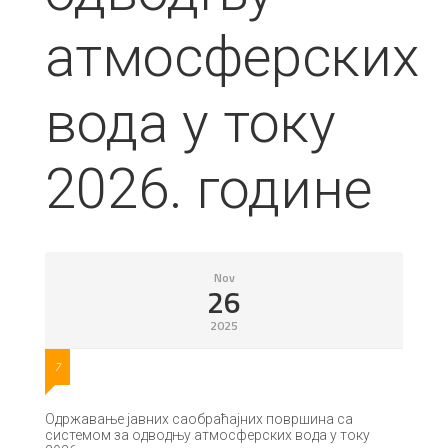
атмосферских
вода у току
2026. године
Nov
26
2025
7
Одржавање јавних саобраћајних површина са
системом за одводњу атмосферских вода у току