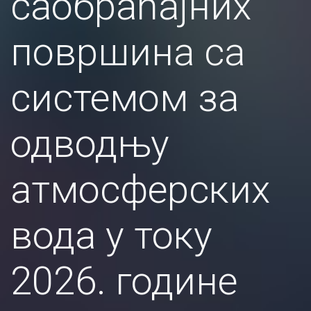
саобраћајних
површина са
системом за
одводњу
атмосферских
вода у току
2026. године