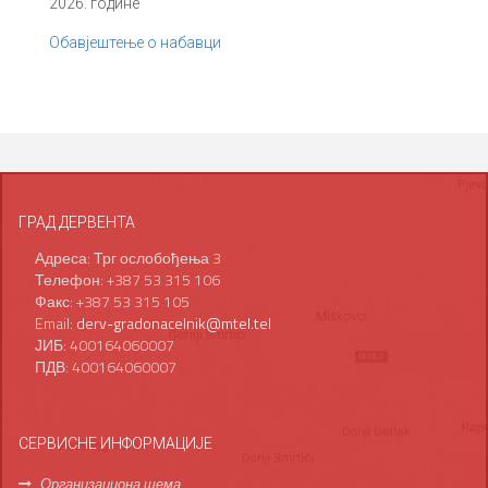
2026. године
Обавјештење о набавци
ГРАД ДЕРВЕНТА
Адреса: Трг ослобођења 3
Телефон: +387 53 315 106
Факс: +387 53 315 105
Email:
derv-gradonacelnik@mtel.tel
ЈИБ: 400164060007
ПДВ: 400164060007
СЕРВИСНЕ ИНФОРМАЦИЈЕ
Организациона шема