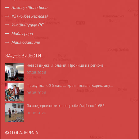
Важнији телефони
#2176 (без наслова)
Институције РС
Мапа града
Мапа општине
ЗАДЊЕ ВИЈЕСТИ
Четврт вијека „Прљаче“: Пјесници из региона...
07.08.2026
Прикупљено 26 литара крви, плакета Бориславу...
06.08.2026
За све дервентске основце обезбијеђено 1.685...
06.08.2026
ФОТОГАЛЕРИЈА