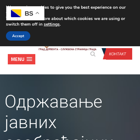
We are using cookies to give you the best experience on our
CONTACT US
BS
website.
You can find out more about which cookies we are using or
switch them off in
settings
.
Accept
КОНТАКТ
MENU
Одржавање
јавних