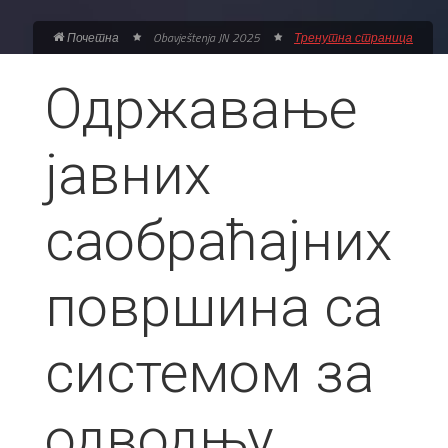
Почетна
Obavještenja JN 2025
Тренутна страница
Одржавање
јавних
саобраћајних
површина са
системом за
одводњу