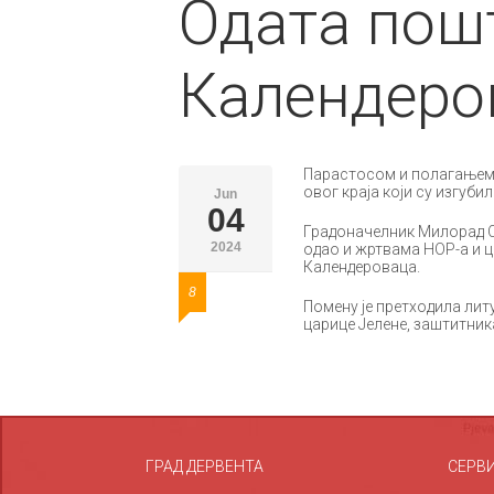
Одата пош
Календеро
Парастосом и полагањем в
овог краја који су изгуб
Jun
04
Градоначелник Милорад Си
2024
одао и жртвама НОР-а и 
Календероваца.
8
Помену је претходила лит
царице Јелене, заштитника
ГРАД ДЕРВЕНТА
СЕРВ