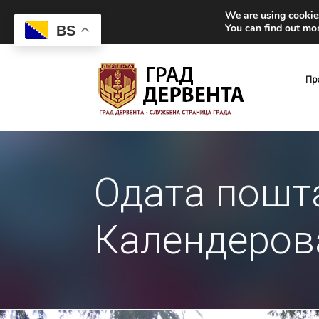
We are using cookies
You can find out mo
BS
Пр
Одата пошт
Календеров