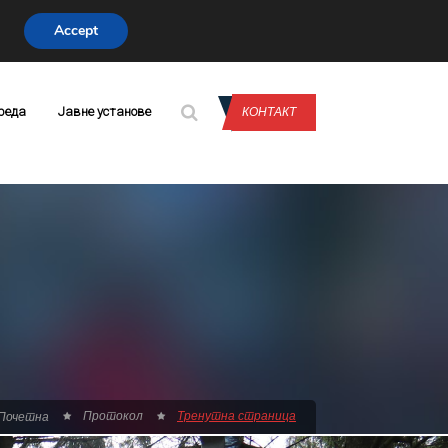
Accept
CONTACT US
реда
Јавне установе
КОНТАКТ
Протокол
Тренутна страница
Почетна