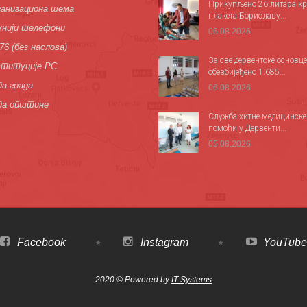
Прикупљено 26 литара кр
анизациона шема
плакета Бориславу...
нији телефони
06.08.2026
76 (без наслова)
За све дервентске основце
титуције РС
обезбијеђено 1.685...
а града
06.08.2026
па општине
Служба хитне медицинске
помоћи у Дервенти...
05.08.2026
Facebook
Instagram
YouTube
2020 © Powered by
IT Systems