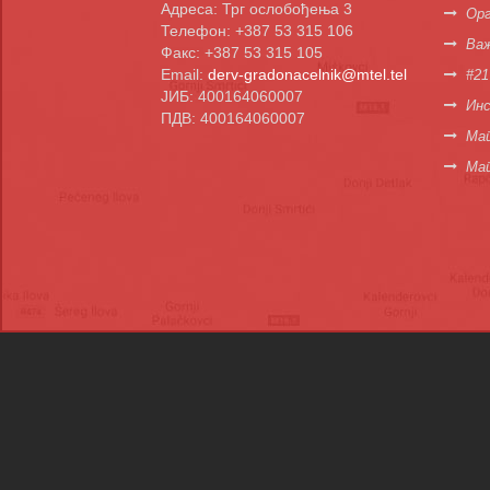
Адреса: Трг ослобођења 3
Орг
Телефон: +387 53 315 106
Важ
Факс: +387 53 315 105
Email:
derv-gradonacelnik@mtel.tel
#21
ЈИБ: 400164060007
Инс
ПДВ: 400164060007
Мап
Ма