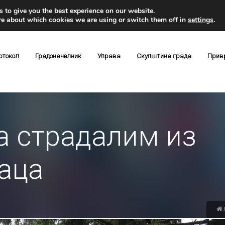
 to give you the best experience on our website.
re about which cookies we are using or switch them off in
settings
.
отокол
Градоначелник
Управа
Скупштина града
Прив
а страдалим из
аца