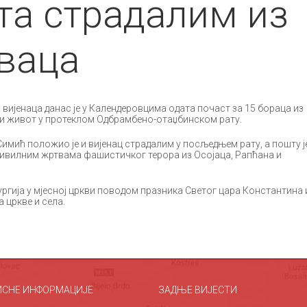
та страдалим из
ваца
ијенаца данас је у Календеровцима одата почаст за 15 бораца из
или живот у протеклом Одбрамбено-отаџбинском рату.
мић положио је и вијенац страдалим у посљедњем рату, а пошту ј
цивилним жртвама фашистичког терора из Осојаца, Рапћана и
ургија у мјесној цркви поводом празника Светог цара Константина 
 цркве и села.
ИСНЕ ИНФОРМАЦИЈЕ
ЗАДЊЕ ВИЈЕСТИ