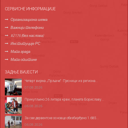
СЕРВИСНЕ ИНФОРМАЦИЈЕ
Организациона шема
Важнији телефони
#2176 (без наслова)
Институције РС
Мапа града
Мапа општине
ЗАДЊЕ ВИЈЕСТИ
Четврт вијека „Прљаче“: Пјесници из региона...
07.08.2026
Прикупљено 26 литара крви, плакета Бориславу...
06.08.2026
За све дервентске основце обезбијеђено 1.685...
06.08.2026