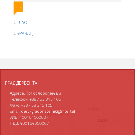
66
ОГЛАС
ОБРАЗАЦ
ГРАД ДЕРВЕНТА
Адреса: Трг ослобођења 3
Телефон: +387 53 315 106
Факс: +387 53 315 105
Email:
derv-gradonacelnik@mtel.tel
ЈИБ: 400164060007
ПДВ: 400164060007