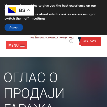
We are using cookies to give you the best experience on our
CONTACT US
BS
website.
You can find out more about which cookies we are using or
switch them off in
settings
.
Accept
КОНТАКТ
MENU
ОГЛАС О
ПРОДАЈИ