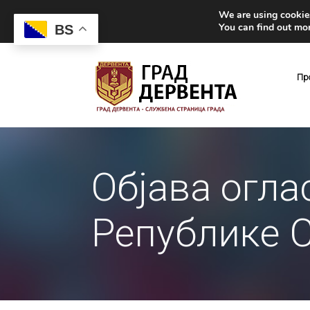
We are using cookies
You can find out mo
BS
Пр
Објава огла
Републике С