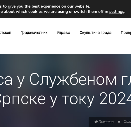
 to give you the best experience on our website.
re about which cookies we are using or switch them off in
settings
.
отокол
Градоначелник
Управа
Скупштина града
Прив
са у Службеном г
рпске у току 2024
Odlu
Почетна