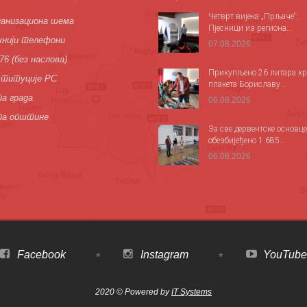
Четврт вијека „Прљаче“:
анизациона шема
Пјесници из региона...
нији телефони
07.08.2026
76 (без наслова)
Прикупљено 26 литара кр
титуције РС
плакета Бориславу...
а града
06.08.2026
па општине
За све дервентске основце
обезбијеђено 1.685...
06.08.2026
Facebook
Instagram
YouTube
2020 © Powered by
IT Systems