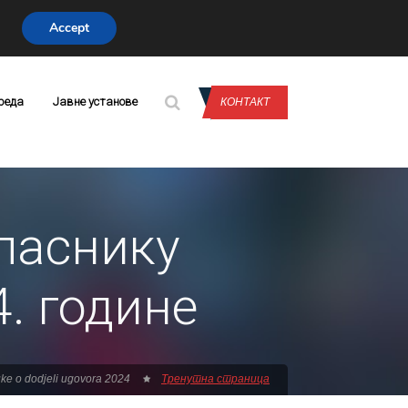
Accept
CONTACT US
реда
Јавне установе
КОНТАКТ
ласнику
. године
ke o dodjeli ugovora 2024
Тренутна страница