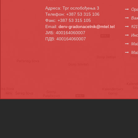
Адреса: Трг ослобођења 3
Орг
Телефон: +387 53 315 106
Важ
Факс: +387 53 315 105
Email:
derv-gradonacelnik@mtel.tel
#21
ЈИБ: 400164060007
Инс
ПДВ: 400164060007
Мап
Ма