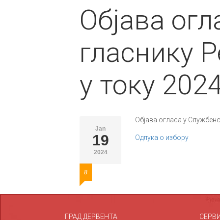
Објава ог
гласнику 
у току 202
Објава огласа у Службено
Jan
19
Одлука о избору
2024
8
ГРАД ДЕРВЕНТА
СЕРВ