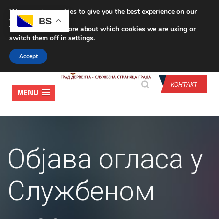
We are using cookies to give you the best experience on our
CONTACT US
BS
website.
You can find out more about which cookies we are using or
switch them off in
settings
.
Accept
КОНТАКТ
MENU
Објава огласа у
Службеном