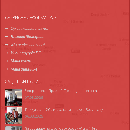
СЕРВИСНЕ ИНФОРМАЦИЈЕ
Организациона шема
Важнији телефони
#2176 (без наслова)
Институције РС
Мапа града
Мапа општине
ЗАДЊЕ ВИЈЕСТИ
Четврт вијека „Прљаче“: Пјесници из региона...
07.08.2026
Прикупљено 26 литара крви, плакета Бориславу...
06.08.2026
За све дервентске основце обезбијеђено 1.685...