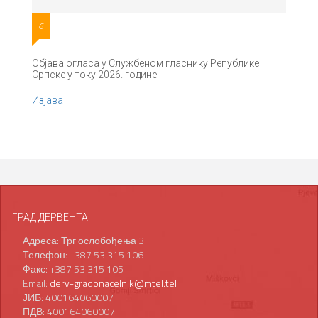
6
Објава огласа у Службеном гласнику Републике
Српске у току 2026. године
Изјава
ГРАД ДЕРВЕНТА
Адреса: Трг ослобођења 3
Телефон: +387 53 315 106
Факс: +387 53 315 105
Email:
derv-gradonacelnik@mtel.tel
ЈИБ: 400164060007
ПДВ: 400164060007