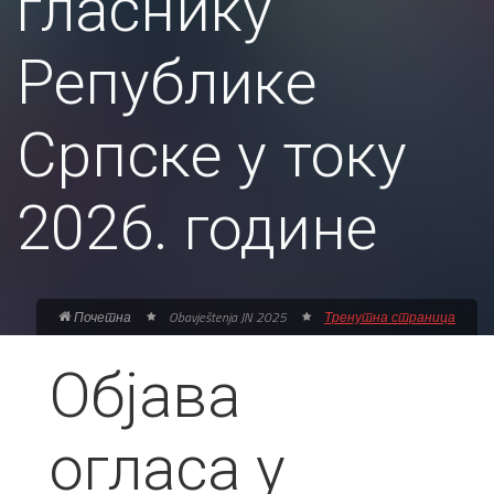
гласнику
Републике
Српске у току
2026. године
Почетна
Obavještenja JN 2025
Тренутна страница
Објава
огласа у