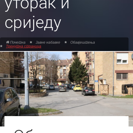
уторак и
сриједу
Почетна
Јавне набавке
Обавјештења
Тренутна страница