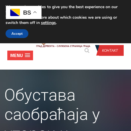
We are using cookies to give you the best experience on our
CONTACT US
BS
website.
You can find out more about which cookies we are using or
switch them off in
settings
.
Accept
КОНТАКТ
MENU
Обустава
саобраћаја у