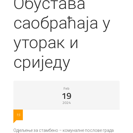
Обустава
саобраћаја у
уторак и
сриједу
Feb
19
2024
15
Одјељење за стамбено – комуналне послове града