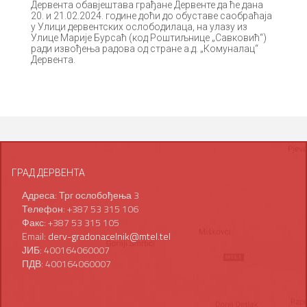
Дервента обавјештава грађане Дервенте да ће дана
20. и 21.02.2024. године доћи до обуставе саобраћаја
у Улици дервентских ослободилаца, на улазу из
Улице Марије Бурсаћ (код Роштиљнице „Савковић“)
ради извођења радова од стране а.д. „Комуналац“
Дервента.
ГРАД ДЕРВЕНТА
Адреса: Трг ослобођења 3
Телефон: +387 53 315 106
Факс: +387 53 315 105
Email:
derv-gradonacelnik@mtel.tel
ЈИБ: 400164060007
ПДВ: 400164060007