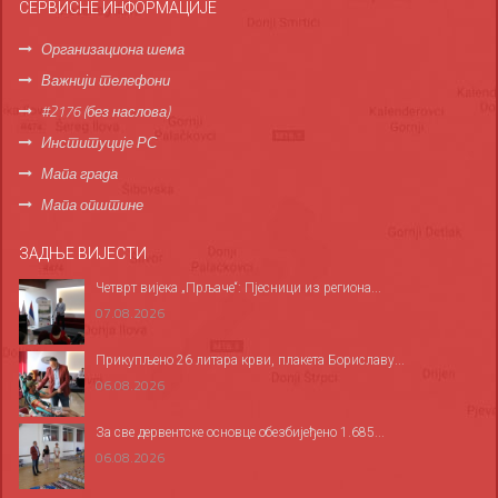
СЕРВИСНЕ ИНФОРМАЦИЈЕ
Организациона шема
Важнији телефони
#2176 (без наслова)
Институције РС
Мапа града
Мапа општине
ЗАДЊЕ ВИЈЕСТИ
Четврт вијека „Прљаче“: Пјесници из региона...
07.08.2026
Прикупљено 26 литара крви, плакета Бориславу...
06.08.2026
За све дервентске основце обезбијеђено 1.685...
06.08.2026