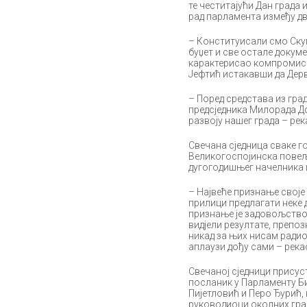
те честитајући Дан града
рад парламента између дв
– Конституисали смо Скуп
буџет и све остале докум
карактерисао компромис с
Јефтић истакавши да Дерв
– Поред средстава из град
предсједника Милорада До
развоју нашег града – рек
Свечана сједница сваке го
Великогоспојинска повеља
дугогодишњег начелника 
– Највеће признање своје 
прилици предлагати неке 
признање је задовољство з
видјели резултате, препоз
никад за њих нисам радио,
аплаузи дођу сами – рекао
Свечаној сједници присус
посланик у Парламенту Б
Пијетловић и Перо Ђурић,
руководиоци околних гра