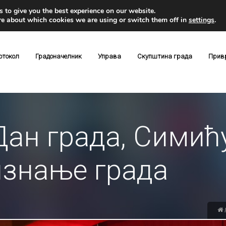
 to give you the best experience on our website.
re about which cookies we are using or switch them off in
settings
.
отокол
Градоначелник
Управа
Скупштина града
Прив
ан града, Симић
изнање града