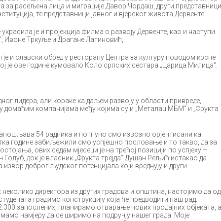
а за расељена лица и миграције Давор Чордаш, други представниц
ституција, те представници јавног и вјерског живота Дервенте.
украсила је и пројекција филма о развоју Дервенте, као и наступи
“, Ивоне Тркуље и Драгане Латиновић,
 је и славски обред у ресторану Центра за културу поводом крсне
ој је ове године кумовало Коло српских сестара „Царица Милица“.
ног лидера, али кораке ка даљем развоју у области привреде,
у домаћим компанијама међу којима су и „Металац МБМ“ и „Фрукта
апошљава 54 радника и потпуно смо извозно орјентисани ка
етка године забиљежили смо успјешно пословање и то такво, да за
постојања, ових седам мјесеци је на трећој позицији по успјеху –
 Голуб, док је власник „Фрукта трејда“ Душан Рељић истакао да
а извор доброг људског потенцијала који вреднују и други
неколико директора из других градова и општина, настојимо да од
 студената градимо конструкцију која ће предводити наш рад.
.300 запослених, планирамо отварање нових продајних објеката, 
мамо намјеру да се ширимо на подручју нашег града. Моје