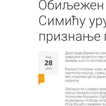
Обиљежен 
Симићу ур
признање 
Дана града Дервентa и ов
завршене пројекте и перс
Aug
примјер, а уз то постала ј
28
2025
Велика Госпојина, која у
пијететом поштују, слава 
био и прилика да се Дерве
3
напретку.
Свечаности у оквиру празн
присуствовало и руководст
погинулим борцима у Одб
за данашњу слободу, исп
Игор Жунић и замјеник гр