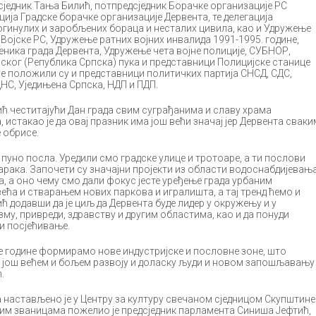
једник Тања Билић, потпредсједник Борачке организације РС
ија Градске борачке организације Дервента, те делегација
огинулих и заробљених бораца и несталих цивила, као и Удружење
 Војске РС, Удружење ратних војних инвалида 1991-1995. године,
ника града Дервента, Удружење чета војне полиције, СУБНОР,
ијског (Република Српска) пука и представници Полицијске станице
еће положили су и представници политичких партија СНСД, СДС,
ДНС, Уједињена Српска, НДП и ПДП.
ћ честитајући Дан града свим суграђанима и славу храма
 истакао је да овај празник има још већи значај јер Дервента сваки
 обрисе.
 пуно посла. Уредили смо градске улице и тротоаре, а ти послови
арака. Започети су значајни пројекти из области водоснабдијевањ
, а оно чему смо дали фокус јесте уређење града урбаним
ћа и стварањем нових паркова и игралишта, а тај тренд ћемо и
ћ додавши да је циљ да Дервента буде лидер у окружењу и у
му, привреди, здравству и другим областима, као и да понуди
и посјећивање.
е године формирамо нове индустријске и пословне зоне, што
ти још већем и бољем развоју и доласку људи и новом запошљавању
.
настављено је у Центру за културу свечаном сједницом Скупштине
вим званицама пожелио је предсједник парламента Синиша Јефтић,