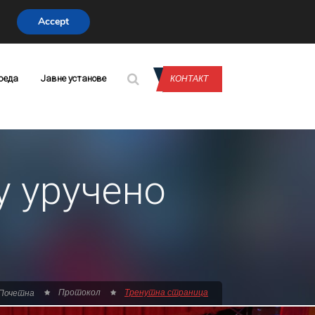
Accept
CONTACT US
реда
Јавне установе
КОНТАКТ
у уручено
Протокол
Тренутна страница
Почетна