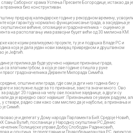
 и славу Саборног храма Успења Пресвете Богородице, истакао да је
а празника био конструктиван.
штину пред крај календарске године у рекордном времену, усвојил
енте који гарантују нормално функционисање града, а засједања је
купштинске већине, опозиције и градоначелника – оцијенио је
ента на располагању има развојни буџет већи од 30 милиона КМ.
ске касе којим реализујемо пројекте, ту је и подршка Владе РС и
дика која је дала један нови замајац привредном и друштвеном
ао је Јефтић.
дине је прилика да буде уручено највише признање града,
 са златним грбом, а која је ове године отишла у руке
и првог градоначелника Дервенте Милорада Симића.
средине, општине или града, гдје сам ја дуги низ година био у
драге и заслужне људе за то признање, заиста значи много. Ово
а рад дуг 20 година на челу ове локалне заједнице, а други су
нали да је вриједно овог највишег. Признањима се увијек радујем, ал
 у ствари, радио сам како сам мислио да је најбоље, а признања и
 је Симић.
твовао је и делегат у Дому народа Парламента БиХ Средоје Новић,
иХ Сања Вулић, посланици у Народној скупштини РС Денис
 начелник Полицијске управе Добој Слободан Радинковић,
дова и општина, те представници Правобранилаштва РС, директор