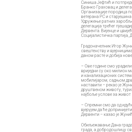
Синиша Јефтић и потпредс
Бранко Граховац и делегац
Организације породица п
ветерана РС и старјешина
Удружење ратних заробље
делегација трећег пјешад
Дервента. Вијенце и цвиј
Социјалистичка партија, 
Градоначелник Игор Жуни
свештенству и вјерницима,
даном расте и добија нове
– Ове године смо урадили
вриједни су око милион м
и канализационих система
мобилијаром, садњом дрве
наставити – рекао је Жуни
друштвеном животу, туриз
најбоље услове за живот 
– Спремни смо да од идућ
вјерујем да ће доприније
Дервенти – казао је Жунић
Обиљежавање Дана града 
града, а добродошлицу с