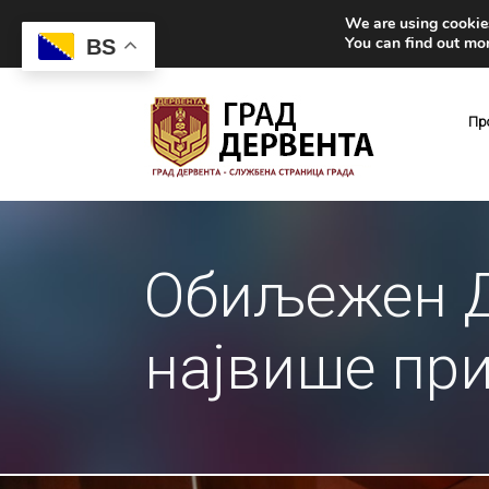
We are using cookies
You can find out mo
BS
Пр
Обиљежен Д
највише пр