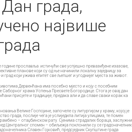
Дан града,
учено највише
града
е године прославља истичући све успјешно превазиђене изазове,
пективне планове који су од ње начинили локалну заједницу за
е и град који ужива епитет све љепшег и угоднијег мјеста за живот.
 животима Дервенћана има посебно мјесто и коју с посебним
је Саборног храма Успења Пресвете Богородице. Стога је овај дан
нћани присјете и традиције, предака али и да славе сваки корак ка
овања Велике Госпојине, започеле су литургијом у храму, којој је
во града, послије чега је услиједила литија улицама, те помен
рамбено – отаџбинском рату. Сјенима страдалих бораца, заслужни
ред Централног спомен – обиљежја поклонили су се градоначелник
адоначелника Славен Гојковић, предсједник Скупштине града