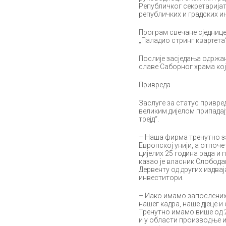
Републичког секретаријат
републичких и градских ин
Програм свечане сједнице 
„Паладио стринг квартета
Послије засједања одржан
славе Саборног храма кој
Привреда
Заслуге за статус привред
великим дијелом припадај
трејд“.
– Наша фирма тренутно з
Европској унији, а отпоч
цијелих 25 година рада и 
казао је власник Слободан
Дервенту од других издвај
инвеститори.
– Иако имамо запослених 
нашег кадра, наше дјеце и
Тренутно имамо више од 2
и у области производње и