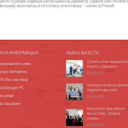
ојекти суувијек највише наслоњени на Дервенту, одакле смо почели 
повољнију економску и пословну атмосферу – казао је Рељић.
ИСНЕ ИНФОРМАЦИЈЕ
ЗАДЊЕ ВИЈЕСТИ
Служба хитне медицинске
анизациона шема
помоћи у Дервенти...
нији телефони
05.08.2026
76 (без наслова)
Омладинска банка Дервен
титуције РС
подржала два нова...
а града
04.08.2026
па општине
Ватрогасци прославили
крсну славу; Градска
управа...
03.08.2026