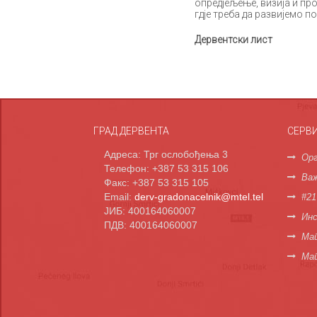
опредјељење, визија и пр
гдје треба да развијемо 
Дервентски лист
ГРАД ДЕРВЕНТА
СЕРВ
Адреса: Трг ослобођења 3
Орг
Телефон: +387 53 315 106
Важ
Факс: +387 53 315 105
Email:
derv-gradonacelnik@mtel.tel
#21
ЈИБ: 400164060007
Инс
ПДВ: 400164060007
Мап
Ма