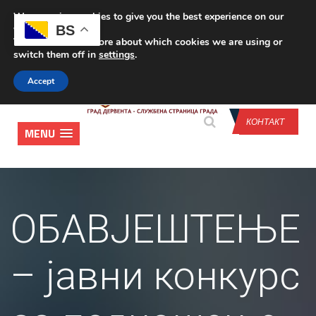
We are using cookies to give you the best experience on our
CONTACT US
BS
website.
You can find out more about which cookies we are using or
switch them off in
settings
.
Accept
КОНТАКТ
MENU
ОБАВЈЕШТЕЊЕ
– јавни конкурс