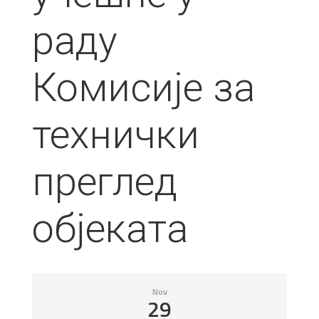
раду
Комисије за
технички
преглед
објеката
Nov
29