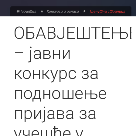
Почетна
Конкурси и огласи
Тренутна страница
ОБАВЈЕШТЕЊ
– јавни
конкурс за
подношење
пријава за
учешће у