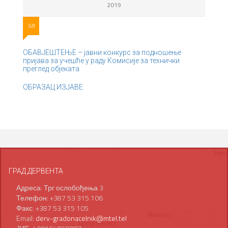
2019
58
ОБАВЈЕШТЕЊЕ – јавни конкурс за подношење
пријава за учешће у раду Комисије за технички
преглед објеката
ОБРАЗАЦ ИЗЈАВЕ
ГРАД ДЕРВЕНТА
Адреса: Трг ослобођења 3
Телефон: +387 53 315 106
Факс: +387 53 315 105
Email:
derv-gradonacelnik@mtel.tel