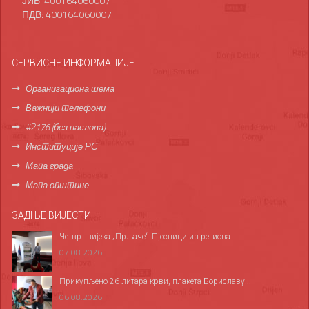
ЈИБ: 400164060007
ПДВ: 400164060007
СЕРВИСНЕ ИНФОРМАЦИЈЕ
Организациона шема
Важнији телефони
#2176 (без наслова)
Институције РС
Мапа града
Мапа општине
ЗАДЊЕ ВИЈЕСТИ
Четврт вијека „Прљаче“: Пјесници из региона...
07.08.2026
Прикупљено 26 литара крви, плакета Бориславу...
06.08.2026