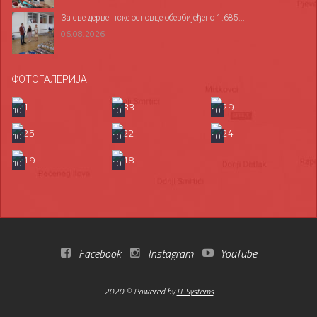
За све дервентске основце обезбијеђено 1.685...
06.08.2026
ФОТОГАЛЕРИЈА
10
10
10
10
10
10
10
10
Facebook
Instagram
YouTube
2020 © Powered by
IT Systems