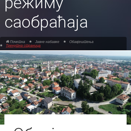
режиму
саобраћаја
Почетна
Јавне набавке
Обавјештења
Тренутна страница