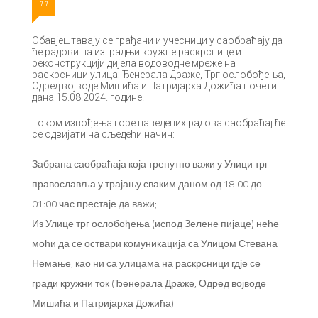
11
Обавјештавају се грађани и учесници у саобраћају да
ће радови на изградњи кружне раскрснице и
реконструкцији дијела водоводне мреже на
раскрсници улица: Ђенерала Драже, Трг ослобођења,
Одред војводе Мишића и Патријарха Дожића почети
дана 15.08.2024. године.
Током извођења горе наведених радова саобраћај ће
се одвијати на сљедећи начин:
Забрана саобраћаја која тренутно важи у Улици трг
православља у трајању сваким даном од 18:00 до
01:00 час престаје да важи;
Из Улице трг ослобођења (испод Зелене пијаце) неће
моћи да се оствари комуникација са Улицом Стевана
Немање, као ни са улицама на раскрсници гдје се
гради кружни ток (Ђенерала Драже, Одред војводе
Мишића и Патријарха Дожића)