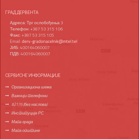
ГРАД ДЕРВЕНТА
Адреса: Трг ослобођења 3
Телефон: +387 53 315 106
Факс: +387 53 315 105
Email:
derv-gradonacelnik@mtel.tel
ЈИБ: 400164060007
ПДВ: 400164060007
СЕРВИСНЕ ИНФОРМАЦИЈЕ
Организациона шема
Важнији телефони
#2176 (без наслова)
Институције РС
Мапа града
Мапа општине