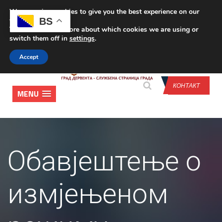
We are using cookies to give you the best experience on our
CONTACT US
BS
website.
You can find out more about which cookies we are using or
switch them off in
settings
.
Accept
КОНТАКТ
MENU
Обавјештење о
измјењеном