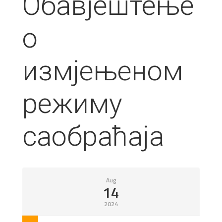
Обавјештење
о
измјењеном
режиму
саобраћаја
Aug
14
2024