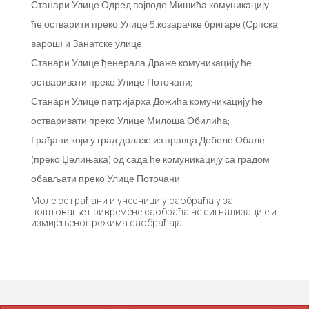
Станари Улице Одред војводе Мишића комуникацију
ће остварити преко Улице 5.козарачке бригаре (Српска
варош) и Занатске улице;
Станари Улице ђенерала Драже комуникацију ће
остваривати преко Улице Поточани;
Станари Улице патријарха Дожића комуникацију ће
остваривати преко Улице Милоша Обилића;
Грађани који у град долазе из правца Дебеле Обале
(преко Џелињака) од сада ће комуникацију са градом
обављати преко Улице Поточани.
Моле се грађани и учесници у саобраћају за
поштовање привремене саобраћајне сигнализације и
измијењеног режима саобраћаја.