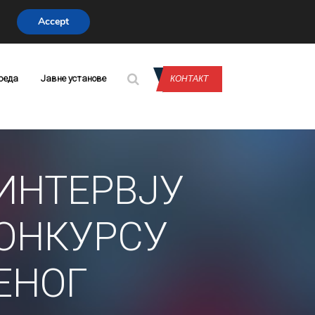
Accept
CONTACT US
реда
Јавне установе
КОНТАКТ
ИНТЕРВЈУ
ОНКУРСУ
ЕНОГ