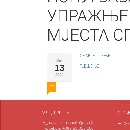
УПРАЖЊЕ
МЈЕСТА С
ОБАВЈЕШТЕЊЕ
Mar
13
РЈЕШЕЊЕ
2024
25
ГРАД ДЕРВЕНТА
СЕРВ
Адреса: Трг ослобођења 3
Орг
Телефон: +387 53 315 106