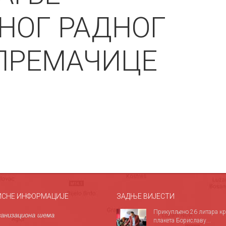
НОГ РАДНОГ
ПРЕМАЧИЦЕ
ИСНЕ ИНФОРМАЦИЈЕ
ЗАДЊЕ ВИЈЕСТИ
Прикупљено 26 литара кр
анизациона шема
плакета Бориславу...