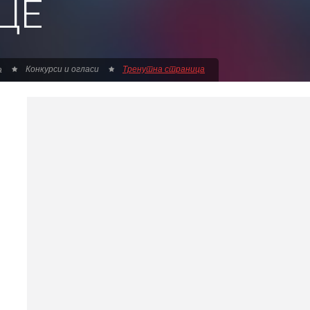
ЦЕ
Конкурси и огласи
Тренутна страница
а
И